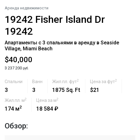
Аренда недвижимости
19242 Fisher Island Dr
19242
Апартаменты с 3 спальнями в аренду в Seaside
Village, Miami Beach
$40,000
3 237 200
руб.
2
2
Спальни
Ванн
Жил.пл. фут
Цена за фут
3
3
1875 Sq. Ft
$21
2
2
Жил.пл. м
Цена за м
2
174 м
18 584 ₽
Обзор: