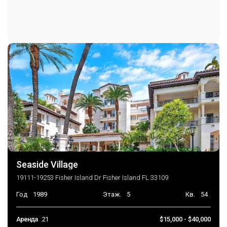
Seaside Village
19111-19253 Fisher Island Dr Fisher Island FL 33109
Год
1989
Этаж.
5
Кв.
54
Аренда
21
$15,000 - $40,000