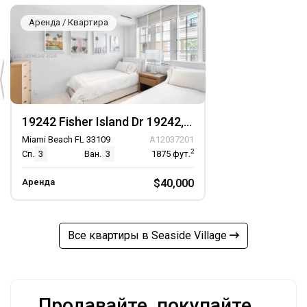
Аренда / Квартира
19242 Fisher Island Dr 19242, Unit 19242
Miami Beach FL 33109
A12037201
2
Сп.
3
Ван.
3
1875
фут.
Аренда
$40,000
Все квартиры в Seaside Village
Продавайте, покупайте,