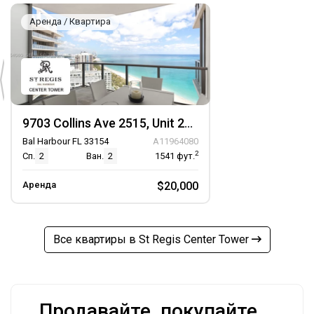
Аренда / Квартира
9703 Collins Ave 2515, Unit 2515
Bal Harbour FL 33154
A11964080
2
Сп.
2
Ван.
2
1541
фут.
Аренда
$20,000
Все квартиры в St Regis Center Tower
Продавайте, покупайте,