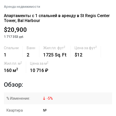
Аренда недвижимости
Апартаменты с 1 спальней в аренду в St Regis Center
Tower, Bal Harbour
$20,900
1 717 353
руб.
2
2
Спальни
Ванн
Жил.пл. фут
Цена за фут
1
2
1725 Sq. Ft
$12
2
2
Жил.пл. м
Цена за м
2
160 м
10 716 ₽
Обзор:
% Изменение:
-
5
%
Квартира
№