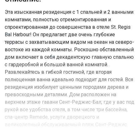
Эта изысканная резиденция с 1 спальней и 2 ванными
комнатами, полностью отремонтированная и
спроектированная до совершенства в отеле St. Regis
Bal Harbour! Он предлагает две очень глубокие
террасы с захватывающим видом на океан на северо-
востоке из каждой комнаты. Роскошно обставленный
дом включает в себя декадентскую главную спальню
с гардеробной и большой ванной комнатой.
Развлекайтесь в гибкой гостиной, где вторая
полноценная ванна идеально подходит для гостей. Вся
резиденция изобилует ценными породами дерева и
превосходными деталями. Дом расположен на
верхнем этаже гавани Сент-Реджис-Бал, где у вас под
рукой все удобства отеля, в том числе три бассейна,
спа-центр Remede, услуги дворецкого и
великолепный обслуживаемый пляж Сент-Реджис.
Характеристики недвижимости: