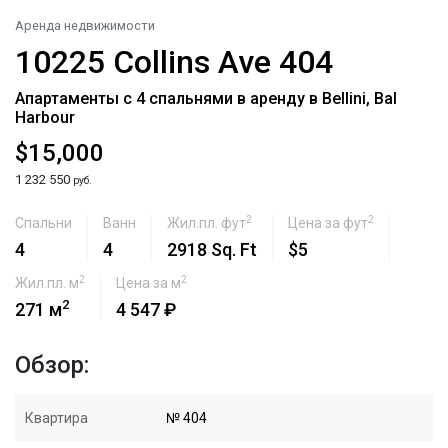
Аренда недвижимости
10225 Collins Ave 404
Апартаменты с 4 спальнями в аренду в Bellini, Bal
Harbour
$15,000
1 232 550
руб.
2
2
Спальни
Ванн
Жил.пл. фут
Цена за фут
4
4
2918 Sq. Ft
$5
2
2
Жил.пл. м
Цена за м
2
271 м
4 547 ₽
Обзор:
Квартира
№ 404