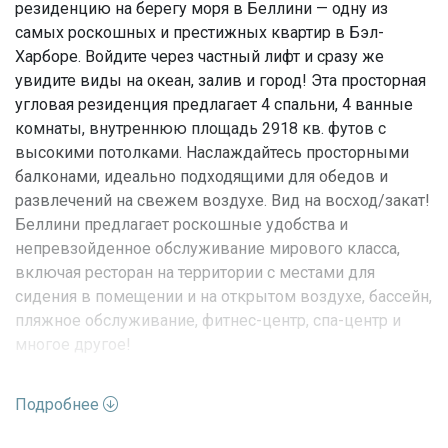
резиденцию на берегу моря в Беллини — одну из
самых роскошных и престижных квартир в Бэл-
Харборе. Войдите через частный лифт и сразу же
увидите виды на океан, залив и город! Эта просторная
угловая резиденция предлагает 4 спальни, 4 ванные
комнаты, внутреннюю площадь 2918 кв. футов с
высокими потолками. Наслаждайтесь просторными
балконами, идеально подходящими для обедов и
развлечений на свежем воздухе. Вид на восход/закат!
Беллини предлагает роскошные удобства и
непревзойденное обслуживание мирового класса,
включая ресторан на территории с местами для
сидения в помещении и на открытом воздухе, бассейн,
пляжное обслуживание, фитнес-центр, спа-центр и
многое другое!
Характеристики недвижимости:
Подробнее
Адрес
FL, Bal Harbour