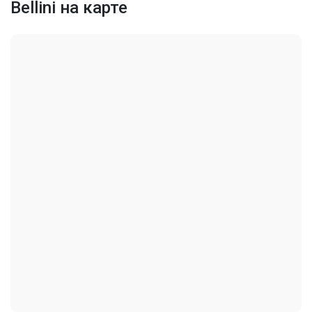
Духовая печь с самоочисткой
Bellini на карте
Стиральная машина
BuildingSecurity,
Безопасность
LobbySecured, SecurityGuard
Удобства комплекса
Последние изменения
2026-05-04 06:22:09
Фитнес-центр
Management
Maintenance
Бассейн
Security
Парковка
Консьерж на парковке