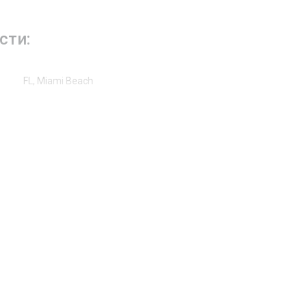
сти:
FL, Miami Beach
Fisher Island Dr
19227
Жилая аренда / Кондоминиум
2
Сад
Other
Other