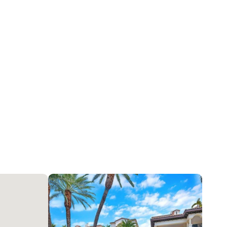
Other, Кафельная плитка
Other
Центральное кондиционер, Other
Система пожаротушения, SmokeDetectors,
SecurityGuard
2025-12-31 07:54:26