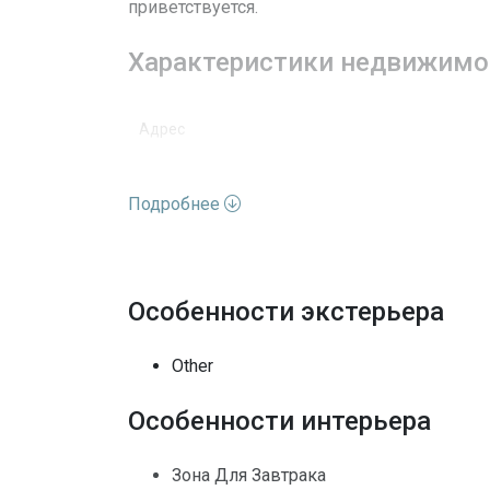
приветствуется.
Характеристики недвижимо
Адрес
Улица
Подробнее
Номер дома
Вид недвижимости
Особенности экстерьера
Этажей
Other
Вид
Особенности интерьера
Особенности окон
Зона Для Завтрака
Архитектурный стиль