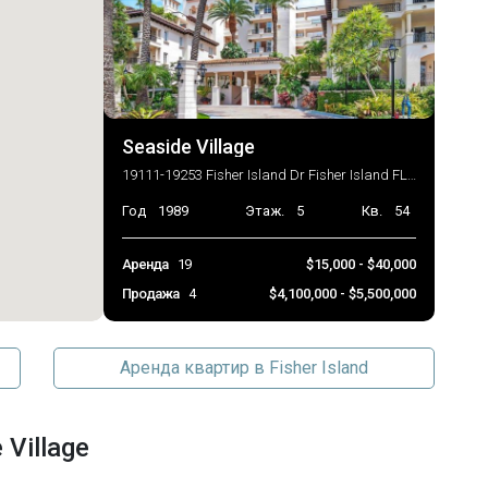
Seaside Village
19111-19253 Fisher Island Dr Fisher Island FL 33109
Год
1989
Этаж.
5
Кв.
54
Аренда
19
$15,000 - $40,000
Продажа
4
$4,100,000 - $5,500,000
Аренда квартир в Fisher Island
Village