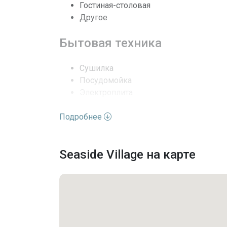
Гостиная-столовая
Другое
Полы
Бытовая техника
Выход к воде
Кондиционеры
Сушилка
Посудомойка
Электроплита
Безопасность
Микроволновая печь
Подробнее
Other
Последние изменения
Холодильник
Стиральная машина
Seaside Village на карте
Удобства комплекса
Maintenance
Other
Бассейн