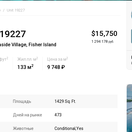
e
Unit 19227
 19227
$15,750
1 294 178
руб.
de Village, Fisher Island
2
2
2
 фут
Жил.пл. м
Цена за м
2
133 м
9 748 ₽
Площадь
1429 Sq. Ft.
Дней на рынке
473
Животные
Conditional,Yes