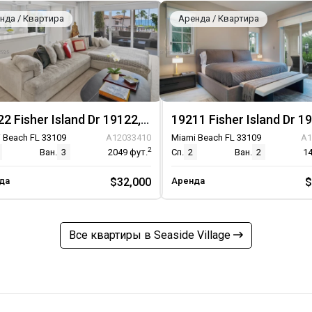
нда / Квартира
Аренда / Квартира
19122 Fisher Island Dr 19122, Unit 19122
 Beach FL 33109
A12033410
Miami Beach FL 33109
A1
2
Ван.
3
2049
фут.
Сп.
2
Ван.
2
1
да
$32,000
Аренда
$
Все квартиры в Seaside Village