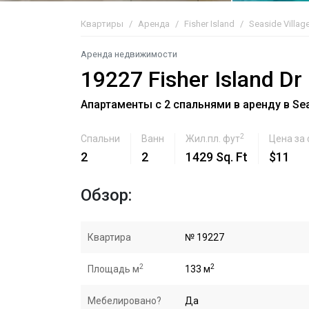
Квартиры
Аренда
Fisher Island
Seaside Villag
Аренда недвижимости
19227 Fisher Island Dr
Апартаменты с 2 спальнями в аренду в Seasi
2
Спальни
Ванн
Жил.пл. фут
Цена за
2
2
1429 Sq. Ft
$11
Обзор:
Квартира
№ 19227
2
2
Площадь м
133 м
Мебелировано?
Да