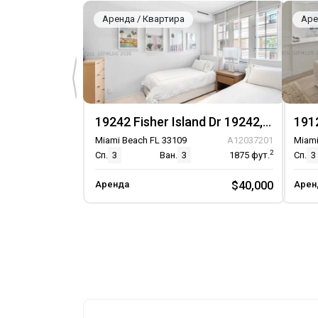
Аренда / Квартира
Аре
19242 Fisher Island Dr 19242, Unit 19242
Miami Beach FL 33109
A12037201
Miami
2
Сп.
3
Ван.
3
1875
фут.
Сп.
3
Аренда
$40,000
Арен