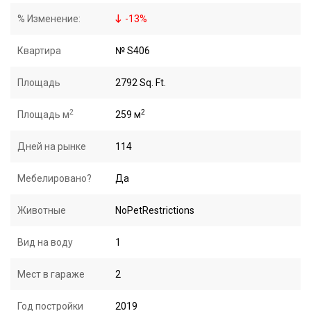
% Изменение:
-
13
%
Квартира
№ S406
Площадь
2792 Sq. Ft.
2
2
Площадь м
259 м
Дней на рынке
114
Мебелировано?
Да
Животные
NoPetRestrictions
Вид на воду
1
Мест в гараже
2
Год постройки
2019