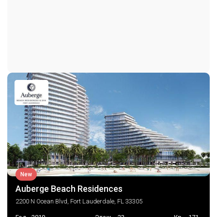
Бассейн
Спа Джакузи
Security
Парковка
Парковка на объекте
Парковка отдельная
Гараж
TwoOrMoreSpaces
Консьерж на парковке
New
Auberge Beach Residences
2200 N Ocean Blvd, Fort Lauderdale, FL 33305