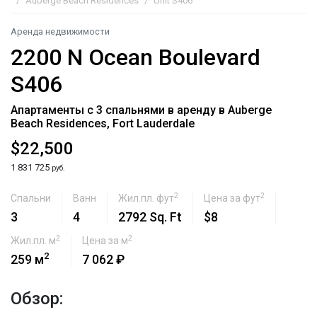
Auberge Beach Residences
Unit S406
Аренда недвижимости
2200 N Ocean Boulevard
S406
Апартаменты с 3 спальнями в аренду в Auberge
Beach Residences, Fort Lauderdale
$22,500
1 831 725
руб.
2
2
Спальни
Ванн
Жил.пл. фут
Цена за фут
3
4
2792 Sq. Ft
$8
2
2
Жил.пл. м
Цена за м
2
259 м
7 062 ₽
Обзор: