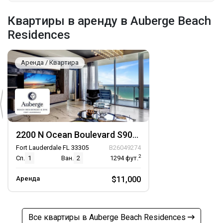
Квартиры в аренду в Auberge Beach
Residences
Аренда / Квартира
2200 N Ocean Boulevard S905, Unit S905
Fort Lauderdale FL 33305
B26049274
2
Сп.
1
Ван.
2
1294
фут.
Аренда
$11,000
Все квартиры в Auberge Beach Residences