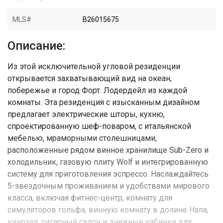
MLS#
B26015675
Описание:
Из этой исключительной угловой резиденции
открывается захватывающий вид на океан,
побережье и город Форт. Лодердейл из каждой
комнаты. Эта резиденция с изысканным дизайном
предлагает электрические шторы, кухню,
спроектированную шеф-поваром, с итальянской
мебелью, мраморными столешницами,
расположенные рядом винное хранилище Sub-Zero и
холодильник, газовую плиту Wolf и интегрированную
систему для приготовления эспрессо. Наслаждайтесь
5-звездочным проживанием и удобствами мирового
класса, включая фитнес-центр, комнату для
симуляторов гольфа, винную комнату в долине Напа,
кинозал, сигарный салон и дневные кабинки для