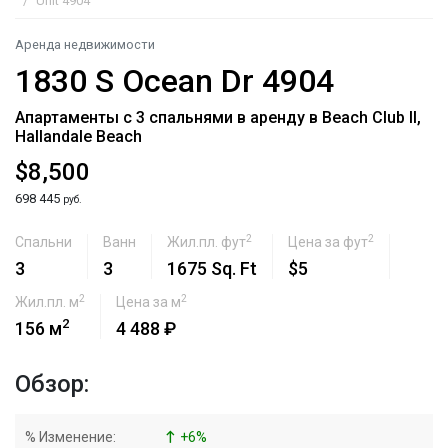
Unit 4904
Аренда недвижимости
1830 S Ocean Dr 4904
Апартаменты с 3 спальнями в аренду в Beach Club II,
Hallandale Beach
$8,500
698 445
руб.
2
2
Спальни
Ванн
Жил.пл. фут
Цена за фут
3
3
1675 Sq. Ft
$5
2
2
Жил.пл. м
Цена за м
2
156 м
4 488 ₽
Обзор:
% Изменение:
+
6
%