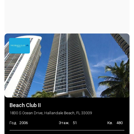
Beach Club II
1830 S Ocean Drive, Hallandale Beach, FL 33009
Год
2006
Этаж.
51
Кв.
480