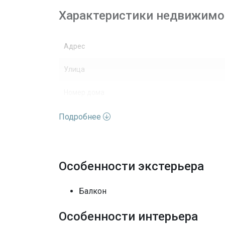
Характеристики недвижимо
Адрес
Улица
Номер дома
Вид недвижимости
Подробнее
Этажей
Вид
Особенности экстерьера
Особенности окон
Балкон
Архитектурный стиль
Особенности интерьера