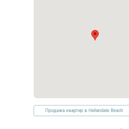
Парковка отдельная
Гараж
Парковка на одно место
Консьерж на парковке
Продажа квартир в Hallandale Beach