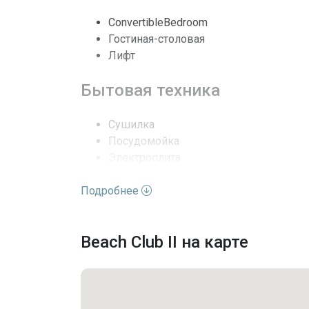
Полы
ConvertibleBedroom
Гостиная-столовая
Выход к воде
Лифт
Кондиционеры
Бытовая техника
Безопасность
Сушилка
Последние изменения
Посудомойка
Электроплита
Измельчитель мусора
Подробнее
Микроволновая печь
Холодильник
Стиральная машина
Beach Club II на карте
Парковка
Парковка на объекте