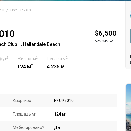
 II
Unit UP5010
010
$6,500
526 045
руб.
h Club II, Hallandale Beach
2
2
2
 фут
Жил.пл. м
Цена за м
2
124 м
4 235 ₽
Квартира
№ UP5010
2
2
Площадь м
124 м
Мебелировано?
Да