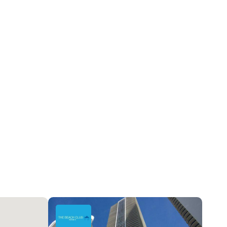
Мрамор
Выход к океану, Берег океана
Центральное кондиционер, Electric
BuildingSecurity, KeyCardEntry, LobbySecured
2026-06-03 14:44:29