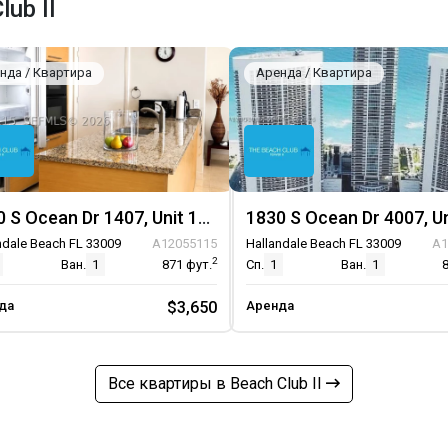
ub II
нда / Квартира
Аренда / Квартира
1830 S Ocean Dr 1407, Unit 1407
ndale Beach FL 33009
A12055115
Hallandale Beach FL 33009
A1
2
Ван.
1
871
фут.
Сп.
1
Ван.
1
да
$3,650
Аренда
Все квартиры в Beach Club II