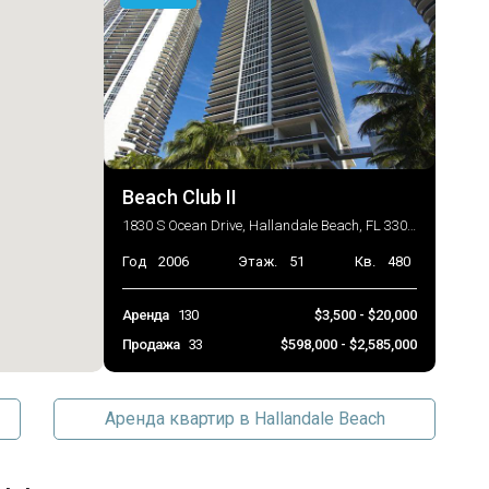
Beach Club II
1830 S Ocean Drive, Hallandale Beach, FL 33009
Год
2006
Этаж.
51
Кв.
480
Аренда
130
$3,500 - $20,000
Продажа
33
$598,000 - $2,585,000
Аренда квартир в Hallandale Beach