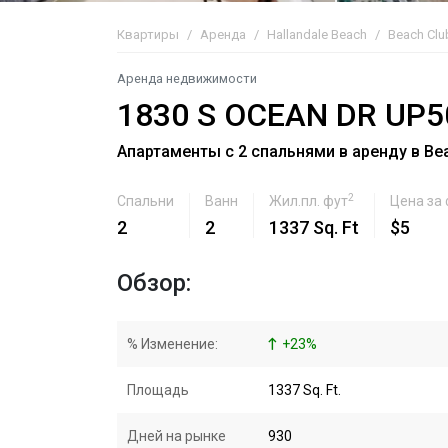
Квартиры
Аренда
Hallandale Beach
Beach Club
Аренда недвижимости
1830 S OCEAN DR UP5
Апартаменты с 2 спальнями в аренду в Beac
2
Спальни
Ванн
Жил.пл. фут
Цена за
2
2
1337 Sq. Ft
$5
Обзор:
% Изменение:
+
23
%
Площадь
1337 Sq. Ft.
Дней на рынке
930