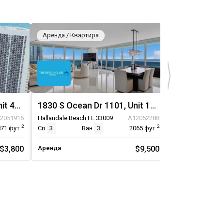
Аренда / Квартира
Аренда / Кв
1830 S Ocean Dr 4007, Unit 4007
1830 S Ocean Dr 1101, Unit 1101
2051916
Hallandale Beach FL 33009
A12052288
Hallandale Bea
2
2
871
фут.
Сп.
3
Ван.
3
2065
фут.
Сп.
1
$3,800
Аренда
$9,500
Аренда