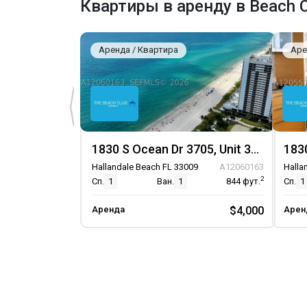
Квартиры в аренду в Beach Cl
Аренда / Квартира
Аре
1830 S Ocean Dr 3705, Unit 3705
Hallandale Beach FL 33009
A12060163
Halla
2
Сп.
1
Ван.
1
844
фут.
Сп.
1
Аренда
$4,000
Арен