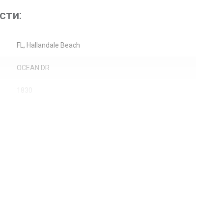
сти:
FL, Hallandale Beach
OCEAN DR
1830
Жилая аренда / Кондоминиум
50
Океан
Жалюзи, Раздвижные
Небоскребы