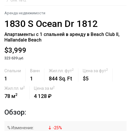
Unit 1812
Аренда недвижимости
1830 S Ocean Dr 1812
Апартаменты с 1 спальней в аренду в Beach Club II,
Hallandale Beach
$3,999
323 639
руб.
2
2
Спальни
Ванн
Жил.пл. фут
Цена за фут
1
1
844 Sq. Ft
$5
2
2
Жил.пл. м
Цена за м
2
78 м
4 128 ₽
Обзор:
% Изменение:
-
25
%