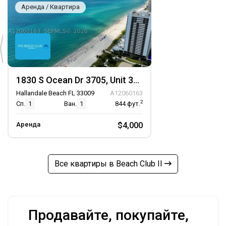
Аренда / Квартира
1830 S Ocean Dr 3705, Unit 3705
Hallandale Beach FL 33009
A12060163
2
Сп.
1
Ван.
1
844
фут.
Аренда
$4,000
Все квартиры в Beach Club II
Продавайте, покупайте,