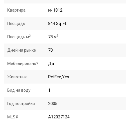
Квартира
№ 1812
Площадь
844 Sq. Ft.
2
2
Площадь м
78 м
Дней на рынке
70
Мебелировано?
Да
Животные
PetFee,Yes
Вид на воду
1
Год постройки
2005
MLS#
A12027124