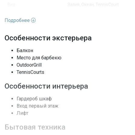
Вид
Залив, Океан, TennisCourt
Особенности окон
Ударопрочные стекла
Подробнее
Полы
Мрамор
Особенности экстерьера
Выход к воде
Берег океана
Балкон
Место для барбекю
Кондиционеры
Центральное кондиционер
OutdoorGrill
TennisCourts
BuildingSecurity,
GatedWithGuard, KeyCardEntry,
Безопасность
LobbySecured,
Особенности интерьера
SmokeDetectors
Гардероб шкаф
Последние изменения
2026-06-06 00:09:07
Вход первый этаж
Лифт
Бытовая техника