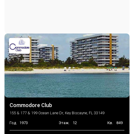
Commodore Club
155 & 177 & 199 Ocean Lane Dr, Key Biscayne, FL 33149
Год
1973
Этаж.
12
Кв.
849