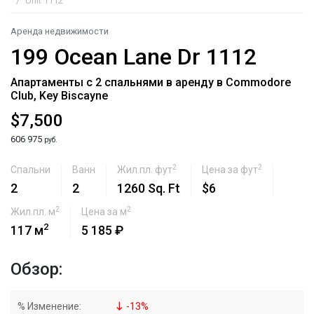
Unit 1112
Аренда недвижимости
199 Ocean Lane Dr 1112
Апартаменты с 2 спальнями в аренду в Commodore
Club, Key Biscayne
$7,500
606 975
руб.
2
2
Спальни
Ванн
Жил.пл. фут
Цена за фут
2
2
1260 Sq. Ft
$6
2
2
Жил.пл. м
Цена за м
2
117 м
5 185 ₽
Обзор:
% Изменение:
-
13
%