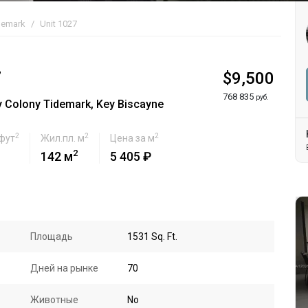
demark
Unit 1027
7
$9,500
768 835
руб.
 Colony Tidemark, Key Biscayne
2
2
2
 фут
Жил.пл. м
Цена за м
2
142 м
5 405 ₽
Площадь
1531 Sq. Ft.
Дней на рынке
70
Животные
No