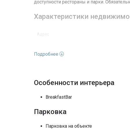
доступности рестораны и парки. Обязательно
Характеристики недвижимо
Адрес
Улица
Подробнее
Номер дома
Вид недвижимости
Особенности интерьера
Этажей
BreakfastBar
Вид
Парковка
Полы
Парковка на объекте
Выход к воде