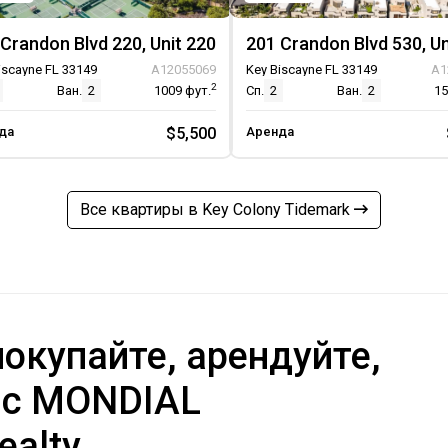
Crandon Blvd 220, Unit 220
201 Crandon Blvd 530, Un
iscayne FL 33149
A12055069
Key Biscayne FL 33149
A1
2
Ван.
2
1009
фут.
Сп.
2
Ван.
2
1
да
$5,500
Аренда
Все квартиры в Key Colony Tidemark
окупайте, арендуйте,
 с MONDIAL
ealty.