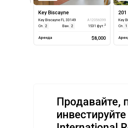
Key Biscayne
201 
Key Biscayne FL 33149
A12056099
Key B
2
Сп.
2
Ван.
2
1531
фут.
Сп.
1
Аренда
$8,000
Арен
Продавайте, п
инвестируйте
International R