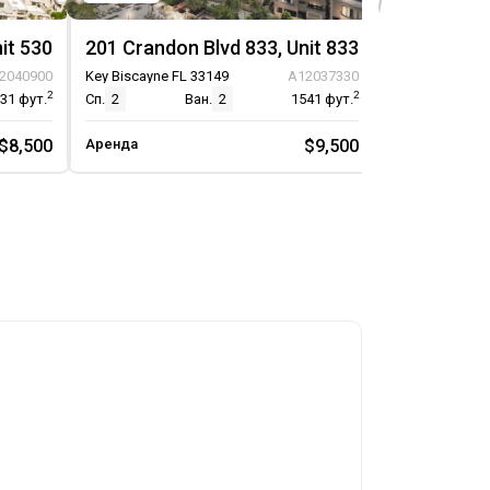
it 530
201 Crandon Blvd 833, Unit 833
201 Crando
2040900
Key Biscayne FL 33149
A12037330
Key Biscayne F
2
2
531
фут.
Сп.
2
Ван.
2
1541
фут.
Сп.
3
$8,500
Аренда
$9,500
Аренда