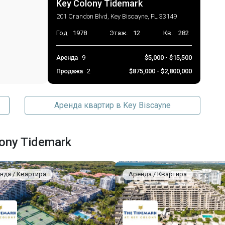
Key Colony Tidemark
201 Crandon Blvd, Key Biscayne, FL 33149
Год
1978
Этаж.
12
Кв.
282
Аренда
9
$5,000 - $15,500
Продажа
2
$875,000 - $2,800,000
Аренда квартир в Key Biscayne
ony Tidemark
нда / Квартира
Аренда / Квартира