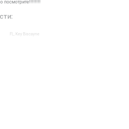
 посмотрите!!!!!!!!
сти:
FL, Key Biscayne
Crandon Blvd
201
Жилая аренда / Кондоминиум
10
Залив, Океан
Керамическая плитка
Выход к океану