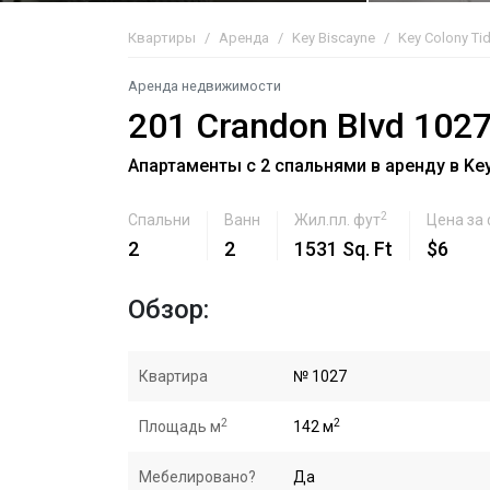
Квартиры
Аренда
Key Biscayne
Key Colony Ti
Аренда недвижимости
201 Crandon Blvd 102
Апартаменты с 2 спальнями в аренду в Key
2
Спальни
Ванн
Жил.пл. фут
Цена за
2
2
1531 Sq. Ft
$6
Обзор:
Квартира
№ 1027
2
2
Площадь м
142 м
Мебелировано?
Да