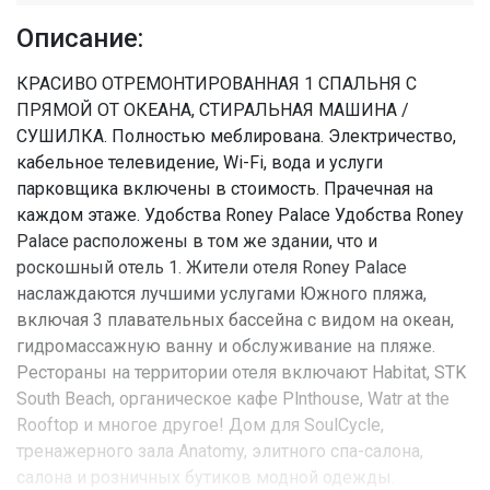
Описание:
КРАСИВО ОТРЕМОНТИРОВАННАЯ 1 СПАЛЬНЯ С
ПРЯМОЙ ОТ ОКЕАНА, СТИРАЛЬНАЯ МАШИНА /
СУШИЛКА. Полностью меблирована. Электричество,
кабельное телевидение, Wi-Fi, вода и услуги
парковщика включены в стоимость. Прачечная на
каждом этаже. Удобства Roney Palace Удобства Roney
Palace расположены в том же здании, что и
роскошный отель 1. Жители отеля Roney Palace
наслаждаются лучшими услугами Южного пляжа,
включая 3 плавательных бассейна с видом на океан,
гидромассажную ванну и обслуживание на пляже.
Рестораны на территории отеля включают Habitat, STK
South Beach, органическое кафе Plnthouse, Watr at the
Rooftop и многое другое! Дом для SoulCycle,
тренажерного зала Anatomy, элитного спа-салона,
салона и розничных бутиков модной одежды.