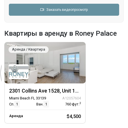
Заказать видеопросмотр
Квартиры в аренду в Roney Palace
Аренда / Квартира
2301 Collins Ave 1528, Unit 1528
Miami Beach FL 33139
A12057604
2
Сп.
1
Ван.
1
760
фут.
Аренда
$4,500