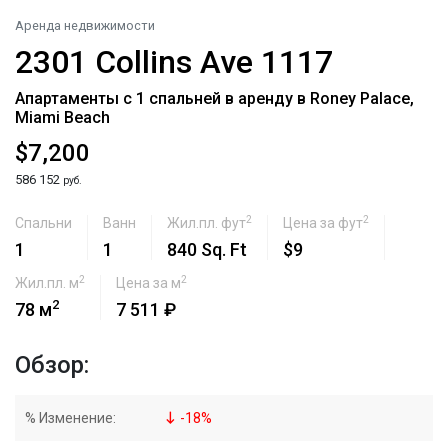
Аренда недвижимости
2301 Collins Ave 1117
Апартаменты с 1 спальней в аренду в Roney Palace,
Miami Beach
$7,200
586 152
руб.
2
2
Спальни
Ванн
Жил.пл. фут
Цена за фут
1
1
840 Sq. Ft
$9
2
2
Жил.пл. м
Цена за м
2
78 м
7 511 ₽
Обзор:
% Изменение:
-
18
%