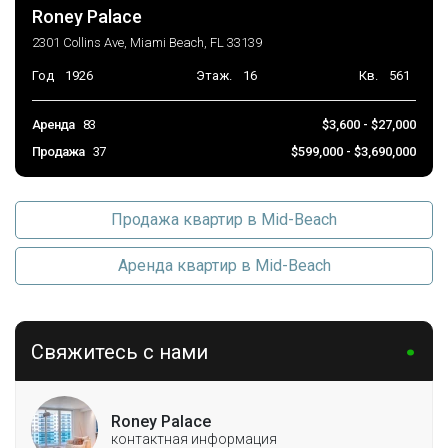
Roney Palace
2301 Collins Ave, Miami Beach, FL 33139
Год
1926
Этаж.
16
Кв.
561
Аренда
83
$3,600 - $27,000
Продажа
37
$599,000 - $3,690,000
Продажа квартир в Mid-Beach
Аренда квартир в Mid-Beach
Свяжитесь с нами
Roney Palace
контактная информация