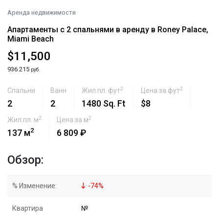
Аренда недвижимости
Апартаменты с 2 спальнями в аренду в Roney Palace,
Miami Beach
$11,500
936 215
руб.
2
2
Спальни
Ванн
Жил.пл. фут
Цена за фут
2
2
1480 Sq. Ft
$8
2
2
Жил.пл. м
Цена за м
2
137 м
6 809 ₽
Обзор:
% Изменение:
-
74
%
Квартира
№