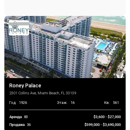
Roney Palace
2301 Collins Ave, Miami Beach, FL 33139
Год
1926
Этаж.
16
Кв.
561
Аренда
83
$3,600 - $27,000
Продажа
36
$599,000 - $3,690,000