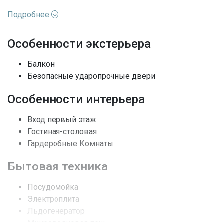
кондиционера. Расположенный рядом с отелем W,
Подробнее
Lincoln Rd, Shopping, Restaurants, Nightlife.
Характеристики недвижимости:
Особенности экстерьера
Балкон
Адрес
FL, Miami Beach
Безопасные ударопрочные двери
Улица
COLLINS AV
Особенности интерьера
Номер дома
2301
Вход первый этаж
Гостиная-столовая
Жилая аренда /
Вид недвижимости
Гардеробные Комнаты
Кондоминиум
Бытовая техника
Этажей
12
Посудомойка
MapCoordinate
2632
Электроплита
Льдогенератор
Вид
Океан, Вода