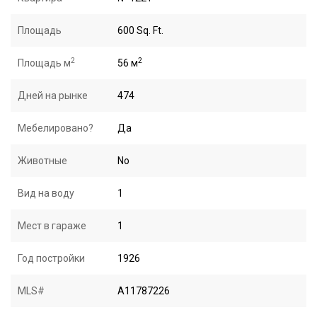
Площадь
600 Sq. Ft.
2
2
Площадь м
56 м
Дней на рынке
474
Мебелировано?
Да
Животные
No
Вид на воду
1
Мест в гараже
1
Год постройки
1926
MLS#
A11787226