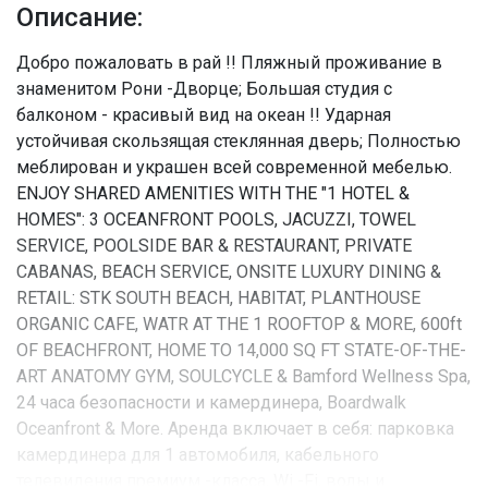
Описание:
Добро пожаловать в рай !! Пляжный проживание в
знаменитом Рони -Дворце; Большая студия с
балконом - красивый вид на океан !! Ударная
устойчивая скользящая стеклянная дверь; Полностью
меблирован и украшен всей современной мебелью.
ENJOY SHARED AMENITIES WITH THE "1 HOTEL &
HOMES": 3 OCEANFRONT POOLS, JACUZZI, TOWEL
SERVICE, POOLSIDE BAR & RESTAURANT, PRIVATE
CABANAS, BEACH SERVICE, ONSITE LUXURY DINING &
RETAIL: STK SOUTH BEACH, HABITAT, PLANTHOUSE
ORGANIC CAFE, WATR AT THE 1 ROOFTOP & MORE, 600ft
OF BEACHFRONT, HOME TO 14,000 SQ FT STATE-OF-THE-
ART ANATOMY GYM, SOULCYCLE & Bamford Wellness Spa,
24 часа безопасности и камердинера, Boardwalk
Oceanfront & More. Аренда включает в себя: парковка
камердинера для 1 автомобиля, кабельного
телевидения премиум -класса, Wi -Fi, воды и