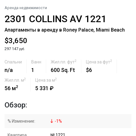
Аренда недвижимости
2301 COLLINS AV 1221
Апартаменты в аренду в Roney Palace, Miami Beach
$3,650
297 147
руб.
2
2
Спальни
Ванн
Жил.пл. фут
Цена за фут
n/a
1
600 Sq. Ft
$6
2
2
Жил.пл. м
Цена за м
2
56 м
5 331 ₽
Обзор:
% Изменение:
-
1
%
Квартира
№ 1221