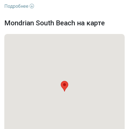
Адрес
FL, Miami Beach
Подробнее
Улица
West Ave
Mondrian South Beach на карте
Номер дома
1100
Жилая аренда /
Вид недвижимости
Кондоминиум
Этажей
4
Вид
Сад
Выход к воде
Bayfront
Последние изменения
2026-01-11 20:00:47