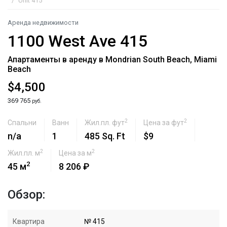
Unit 415
Аренда недвижимости
1100 West Ave 415
Апартаменты в аренду в Mondrian South Beach, Miami
Beach
$4,500
369 765
руб.
2
2
Спальни
Ванн
Жил.пл. фут
Цена за фут
n/a
1
485 Sq. Ft
$9
2
2
Жил.пл. м
Цена за м
2
45 м
8 206 ₽
Обзор:
Квартира
№ 415