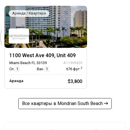
Аренда / Квартира
1100 West Ave 409, Unit 409
Miami Beach FL 33139
A11999459
2
Сп.
1
Ван.
1
676
фут.
Аренда
$3,800
Все квартиры в Mondrian South Beach