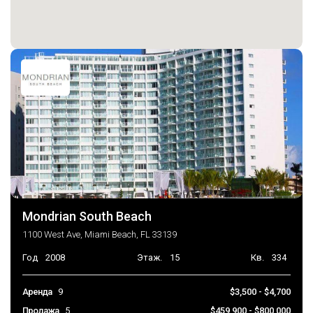
Mondrian South Beach
1100 West Ave, Miami Beach, FL 33139
Год
2008
Этаж.
15
Кв.
334
Аренда
9
$3,500 - $4,700
Продажа
5
$459,900 - $800,000