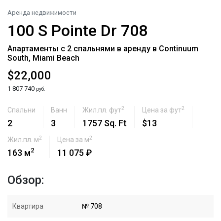
Аренда недвижимости
100 S Pointe Dr 708
Апартаменты с 2 спальнями в аренду в Continuum
South, Miami Beach
$22,000
1 807 740
руб.
2
2
Спальни
Ванн
Жил.пл. фут
Цена за фут
2
3
1757 Sq. Ft
$13
2
2
Жил.пл. м
Цена за м
2
163 м
11 075 ₽
Обзор:
Квартира
№ 708