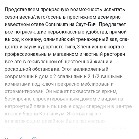
Представляем прекрасную возможность испытать
сезон весна/лето/осень в престижном всемирно
известном отеле Continuum на Саут-Бич. Предлагает
все потрясающие первоклассные удобства, прямой
выход к океану, олимпийский тренажерный зал, спа-
центр и сауну курортного типа, 3 теннисных корта с
профессиональным магазином и частный ресторан —
все это в оживленной общественной жизни и
роскошной обстановке. Этот великолепный
современный дом с 2 спальнями и 2 1/2 ванными
комнатами под ключ прекрасно меблирован и
отремонтирован. Он может похвастаться ярким,
безупречно спроектированным домом с видом на
нетронутый пляж и пышные сады спереди и в центре
южной башни Континуум. Эта квартира с
впечатляющим дизайном была полностью
отремонтирована с использованием только лучшей
отделки и мебели. Как только вы выходите из лифта,