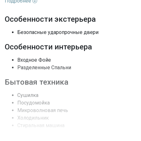
Подробнее
эта квартира вызывает «вау»-эффект, поистине
воплощение роскошного образа жизни.
Особенности экстерьера
Характеристики недвижимости:
Безопасные ударопрочные двери
Адрес
FL, Miami Beach
Особенности интерьера
Улица
Pointe Dr
Входное Фойе
Разделенные Спальни
Номер дома
100
Бытовая техника
Жилая аренда /
Вид недвижимости
Кондоминиум
Сушилка
Посудомойка
Этажей
7
Микроволновая печь
Холодильник
Вид
Океан
Стиральная машина
Особенности окон
Ударопрочные стекла
Удобства комплекса