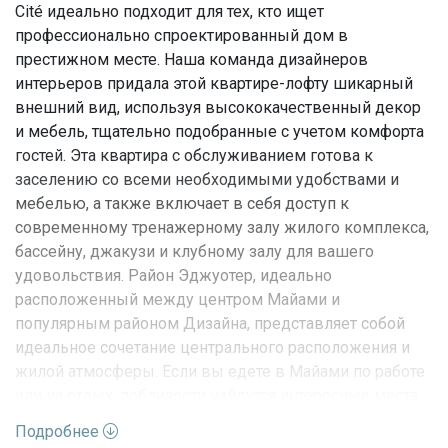
Cité идеально подходит для тех, кто ищет
профессионально спроектированный дом в
престижном месте. Наша команда дизайнеров
интерьеров придала этой квартире-лофту шикарный
внешний вид, используя высококачественный декор
и мебель, тщательно подобранные с учетом комфорта
гостей. Эта квартира с обслуживанием готова к
заселению со всеми необходимыми удобствами и
мебелью, а также включает в себя доступ к
современному тренажерному залу жилого комплекса,
бассейну, джакузи и клубному залу для вашего
удовольствия. Район Эджуотер, идеально
расположенный между центром Майами и
популярным районом Дизайна, представляет собой
идеальное сочетание центрального расположения и
жилой атмосферы. Если вы едете в Майами по работе
или на отдых, поблизости найдутся интересные места
для каждого. Минимальный срок аренды: 30 дней.
Подробнее