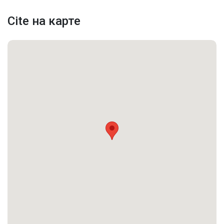
Характеристики недвижимости:
Cite на карте
Адрес
FL, Miami
Улица
Biscayne Blvd
Номер дома
2001
Жилая аренда /
Вид недвижимости
Кондоминиум
Последние изменения
2026-02-11 01:12:19