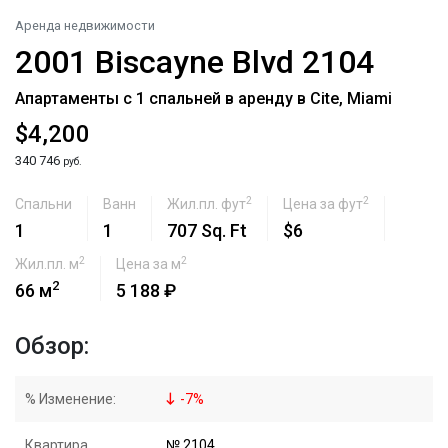
Аренда недвижимости
2001 Biscayne Blvd 2104
Апартаменты с 1 спальней в аренду в Cite, Miami
$4,200
340 746
руб.
2
2
Спальни
Ванн
Жил.пл. фут
Цена за фут
1
1
707 Sq. Ft
$6
2
2
Жил.пл. м
Цена за м
2
66 м
5 188 ₽
Обзор:
% Изменение:
-
7
%
Квартира
№ 2104