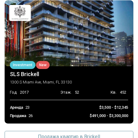
Investment
New
SLS Brickell
1300 S Miami Ave, Miami, FL 33130
Год
2017
Этаж.
52
Кв.
452
Аренда
23
$3,500 - $12,345
Продажа
26
$491,000 - $3,300,000
Продажа квартир в Brickell