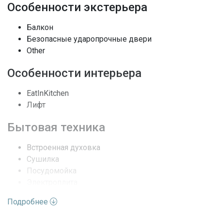
Этажей
25
Особенности экстерьера
Вид
Залив, Other
Балкон
Безопасные ударопрочные двери
Архитектурный стиль
Небоскребы
Other
Полы
Мрамор, Other
Особенности интерьера
LobbySecured,
EatInKitchen
Безопасность
SmokeDetectors
Лифт
Последние изменения
2026-02-10 21:00:47
Бытовая техника
Встроенная духовка
Сушилка
Посудомойка
Электроплита
Измельчитель мусора
Подробнее
Льдогенератор