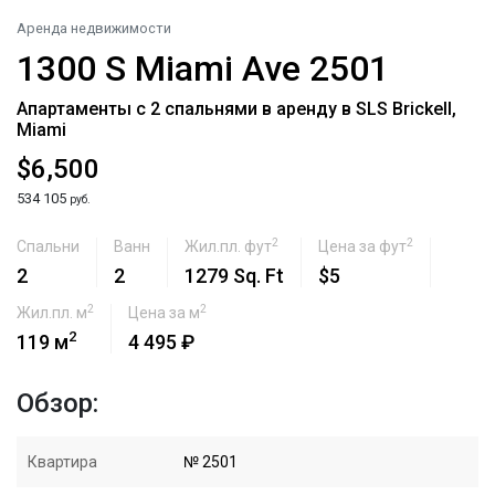
Аренда недвижимости
1300 S Miami Ave 2501
Апартаменты с 2 спальнями в аренду в SLS Brickell,
Miami
$6,500
534 105
руб.
2
2
Спальни
Ванн
Жил.пл. фут
Цена за фут
2
2
1279 Sq. Ft
$5
2
2
Жил.пл. м
Цена за м
2
119 м
4 495 ₽
Обзор:
Квартира
№ 2501