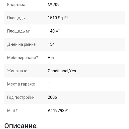
Квартира
№ 709
Площадь
1510 Sq. Ft.
2
2
Площадь м
140 м
Дней на рынке
154
Мебелировано?
Нет
Животные
Conditional,Yes
Мест в гараже
1
Год постройки
2006
MLS#
A11979391
Описание: