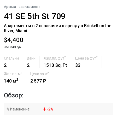
Аренда недвижимости
41 SE 5th St 709
Апартаменты с 2 спальнями в аренду в Brickell on the
River, Miami
$4,400
361 548
руб.
2
2
Спальни
Ванн
Жил.пл. фут
Цена за фут
2
2
1510 Sq. Ft
$3
2
2
Жил.пл. м
Цена за м
2
140 м
2 577 ₽
Обзор:
% Изменение:
-
2
%