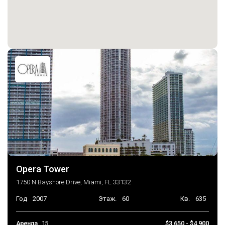
Opera Tower
1750 N Bayshore Drive, Miami, FL 33132
Год
2007
Этаж.
60
Кв.
635
Аренда
15
$3,650 - $4,900