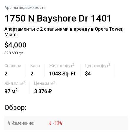
Аренда недвижимости
1750 N Bayshore Dr 1401
Апартаменты с 2 спальнями в аренду в Opera Tower,
Miami
$4,000
328 680
руб.
2
2
Спальни
Ванн
Жил.пл. фут
Цена за фут
2
2
1048 Sq. Ft
$4
2
2
Жил.пл. м
Цена за м
2
97 м
3 376 ₽
Обзор:
% Изменение:
-
13
%