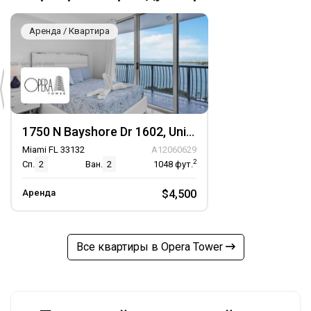
Аренда / Квартира
1750 N Bayshore Dr 1602, Unit 1602
Miami FL 33132
A12060629
2
Сп.
2
Ван.
2
1048
фут.
Аренда
$4,500
Все квартиры в Opera Tower