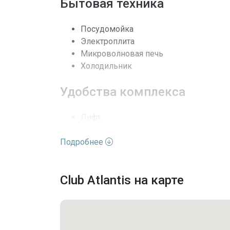
Бытовая техника
Последние изменения
Посудомойка
Электроплита
Микроволновая печь
Холодильник
Удобства комплекса
Лифт
Фитнес-центр
Подробнее
Прачечная
Management
Бассейн
Club Atlantis на карте
Сауна
Парковка