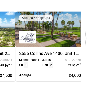
Аренда / Квартира
Аренда / Кв
2555 Collins Ave 2204, Unit 2204
2555 Collins Ave 1400, Unit 1400
2036581
Miami Beach FL 33140
A12027868
Miami Beach F
2
2
848
фут.
Сп.
1
Ван.
2
798
фут.
Сп.
1
$4,500
Аренда
$4,000
Аренда