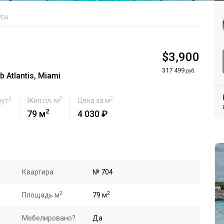
704
$3,900
317 499
руб.
 Atlantis, Miami
2
2
2
фут
Жил.пл. м
Цена за м
2
79 м
4 030 ₽
Квартира
№ 704
2
2
Площадь м
79 м
Мебелировано?
Да