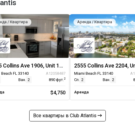
antis
нда / Квартира
Аренда / Квартира
2555 Collins Ave 1906, Unit 1906
 Beach FL 33140
A12058487
Miami Beach FL 33140
A1
2
Ван.
2
890
фут.
Сп.
2
Ван.
2
да
$4,750
Аренда
Все квартиры в Club Atlantis