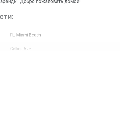
й аренды. Добро пожаловать домой!
сти:
FL, Miami Beach
Collins Ave
2555
Жилая аренда / Кондоминиум
7
Побережье, Вода
Керамическая плитка
Берег океана