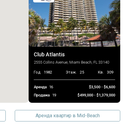
Club Atlantis
2555 Collins Avenue, Miami Beach, FL 33140
Год
1982
Этаж.
25
Кв.
309
Аренда
16
$3,500 - $6,600
Продажа
19
$499,000 - $1,379,000
Аренда квартир в Mid-Beach