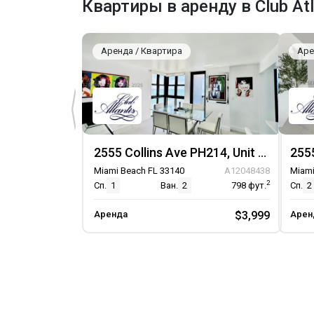
Квартиры в аренду в Club Atl
Аренда / Квартира
Аре
2555 Collins Ave PH214, Unit PH214
Miami Beach FL 33140
A12048438
Miami
2
Сп.
1
Ван.
2
798
фут.
Сп.
2
Аренда
$3,999
Арен