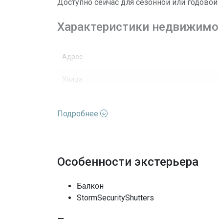
Доступно сейчас для сезонной или годово
Характеристики недвижимо
Адрес
Улица
Номер дома
Подробнее
Вид недвижимости
Этажей
Особенности экстерьера
Вид
Балкон
Полы
StormSecurityShutters
Выход к воде