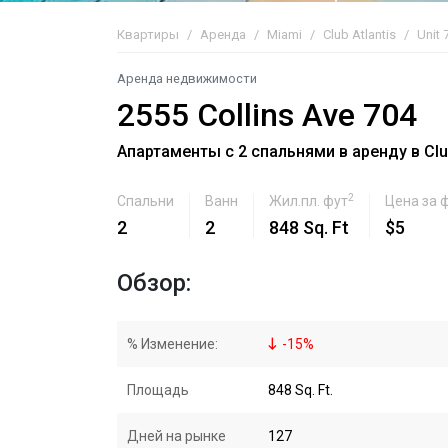
Квартиры
Аренда
Miami
Club Atlantis
Unit 
Аренда недвижимости
2555 Collins Ave 704
Апартаменты с 2 спальнями в аренду в Club
2
Спальни
Ванн
Жил.пл. фут
Цена за 
2
2
848 Sq. Ft
$5
Обзор:
% Изменение:
-
15
%
Площадь
848 Sq. Ft.
Дней на рынке
127