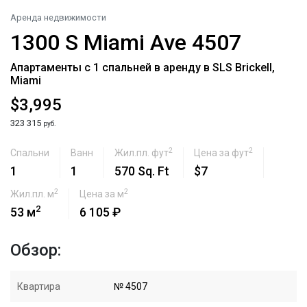
Аренда недвижимости
1300 S Miami Ave 4507
Апартаменты с 1 спальней в аренду в SLS Brickell,
Miami
$3,995
323 315
руб.
2
2
Спальни
Ванн
Жил.пл. фут
Цена за фут
1
1
570 Sq. Ft
$7
2
2
Жил.пл. м
Цена за м
2
53 м
6 105 ₽
Обзор:
Квартира
№ 4507