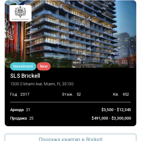
Investment
New
SLS Brickell
1300 S Miami Ave, Miami, FL 33130
Год
2017
Этаж.
52
Кв.
452
Аренда
21
$3,500 - $12,345
Продажа
25
$491,000 - $3,300,000
Продажа квартир в Brickell