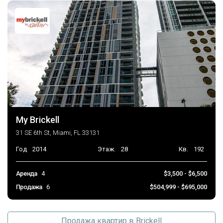
My Brickell
31 SE 6th St, Miami, FL 33131
Год
2014
Этаж.
28
Кв.
192
Аренда
4
$3,500 - $6,500
Продажа
6
$504,999 - $695,000
Продажа квартир в Brickell