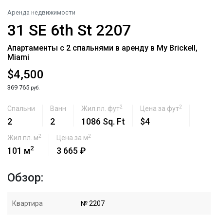
Аренда недвижимости
31 SE 6th St 2207
Апартаменты с 2 спальнями в аренду в My Brickell,
Miami
$4,500
369 765
руб.
2
2
Спальни
Ванн
Жил.пл. фут
Цена за фут
2
2
1086 Sq. Ft
$4
2
2
Жил.пл. м
Цена за м
2
101 м
3 665 ₽
Обзор:
Квартира
№ 2207