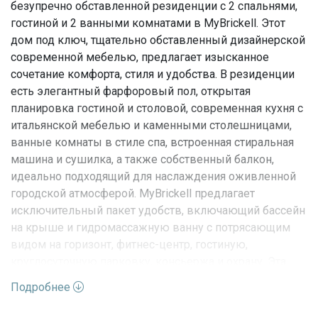
безупречно обставленной резиденции с 2 спальнями,
гостиной и 2 ванными комнатами в MyBrickell. Этот
дом под ключ, тщательно обставленный дизайнерской
современной мебелью, предлагает изысканное
сочетание комфорта, стиля и удобства. В резиденции
есть элегантный фарфоровый пол, открытая
планировка гостиной и столовой, современная кухня с
итальянской мебелью и каменными столешницами,
ванные комнаты в стиле спа, встроенная стиральная
машина и сушилка, а также собственный балкон,
идеально подходящий для наслаждения оживленной
городской атмосферой. MyBrickell предлагает
исключительный пакет удобств, включающий бассейн
на крыше и гидромассажную ванну с потрясающим
видом на горизонт, фитнес-центр, гостиную,
круглосуточную парковку, консьержа и охрану. Эта
готовая к заселению резиденция идеально
Подробнее
расположена всего в нескольких шагах от центра
города Брикелл, деревни Мэри Брикелл, лучших