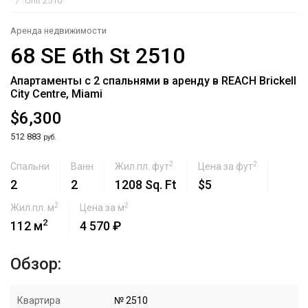
Unit 2510
Аренда недвижимости
68 SE 6th St 2510
Апартаменты с 2 спальнями в аренду в REACH Brickell
City Centre, Miami
$6,300
512 883
руб.
2
2
Спальни
Ванн
Жил.пл. фут
Цена за фут
2
2
1208 Sq. Ft
$5
2
2
Жил.пл. м
Цена за м
2
112 м
4 570 ₽
Обзор:
Квартира
№ 2510