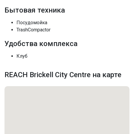
Этажей
25
Бытовая техника
Кондиционеры
Центральное кондиционер
Посудомойка
TrashCompactor
Безопасность
LobbySecured
Удобства комплекса
Последние изменения
2026-07-17 19:52:46
Клуб
REACH Brickell City Centre на карте