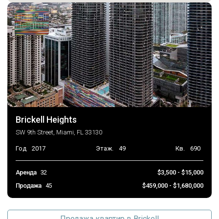
Brickell Heights
SW 9th Street, Miami, FL 33130
Год
2017
Этаж.
49
Кв.
690
Аренда
32
$3,500 - $15,000
Продажа
45
$459,000 - $1,680,000
Продажа квартир в Brickell