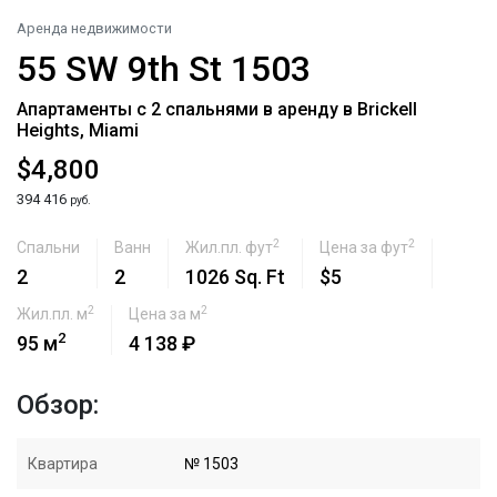
Аренда недвижимости
55 SW 9th St 1503
Апартаменты с 2 спальнями в аренду в Brickell
Heights, Miami
$4,800
394 416
руб.
2
2
Спальни
Ванн
Жил.пл. фут
Цена за фут
2
2
1026 Sq. Ft
$5
2
2
Жил.пл. м
Цена за м
2
95 м
4 138 ₽
Обзор:
Квартира
№ 1503