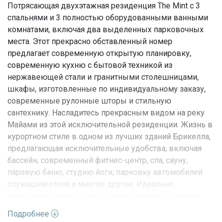
Потрясающая двухэтажная резиденция The Mint с 3
спальнями и 3 полностью оборудованными ванными
комнатами, включая два выделенных парковочных
места. Этот прекрасно обставленный номер
предлагает современную открытую планировку,
современную кухню с бытовой техникой из
нержавеющей стали и гранитными столешницами,
шкафы, изготовленные по индивидуальному заказу,
современные рулонные шторы и стильную
сантехнику. Насладитесь прекрасным видом на реку
Майами из этой исключительной резиденции. Жизнь в
курортном стиле в одном из лучших зданий Брикелла,
предлагающая исключительные удобства, включая
бассейн, современный фитнес-центр, спа, сауну,
паровую баню, студию йоги, парковку автомобилей
служащим отеля и многое другое. Идеально
расположен всего в нескольких минутах от центра
города Брикелл, центра Майами, ресторанов,
Подробнее
магазинов и развлечений.