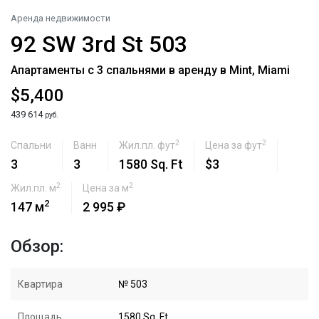
Аренда недвижимости
92 SW 3rd St 503
Апартаменты с 3 спальнями в аренду в Mint, Miami
$5,400
439 614
руб.
2
2
Спальни
Ванн
Жил.пл. фут
Цена за фут
3
3
1580 Sq. Ft
$3
2
2
Жил.пл. м
Цена за м
2
147 м
2 995 ₽
Обзор:
Квартира
№ 503
Площадь
1580 Sq. Ft.