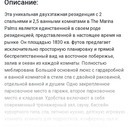
Описание:
Эта уникальная двухэтажная резиденция с 2
спальнями и 2,5 ванными комнатами в The Marina
Palms является единственной в своем роде
резиденцией, представленной в настоящее время на
рынке. Он площадью 1830 кв. футов предлагает
исключительно просторную планировку и прямой
беспрепятственный вид на восточное побережье,
залив и океан из каждой комнаты. Полностью
меблирована. Большой основной люкс с гардеробной
и ванной комнатой в стиле спа с двойной раковиной,
отдельной ванной и душем. Одно закрепленное
парковочное место в гараже, второе парковочное
место и кладовая. Удобства включают в себя
современный тренажерный зал, сауну, бассейн
курортного типа, спа, летнюю кухню, детскую игровую
комнату, комнату для подростков, конференц-зал и
комнату для вечеринок. На пристани с полным