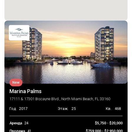
Последние изменения
2026-06-22 20:24:50
New
Marina Palms
17111 & 17301 Biscayne Blvd., North Miami Beach, FL 33160
Год
2017
Этаж.
25
Кв.
468
Аренда
24
$5,750 - $20,000
Продажа
41
$759,000 - $2,950,000