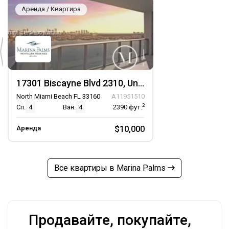
Аренда / Квартира
17301 Biscayne Blvd 2310, Unit 2310
North Miami Beach FL 33160
A11951510
2
Сп.
4
Ван.
4
2390
фут.
Аренда
$10,000
Все квартиры в Marina Palms
Продавайте, покупайте,