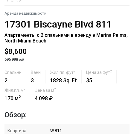
Unit 811
Аренда недвижимости
17301 Biscayne Blvd 811
Апартаменты с 2 спальнями в аренду в Marina Palms,
North Miami Beach
$8,600
695 998
руб.
2
2
Спальни
Ванн
Жил.пл. фут
Цена за фут
2
3
1828 Sq. Ft
$5
2
2
Жил.пл. м
Цена за м
2
170 м
4 098 ₽
Обзор:
Квартира
№ 811