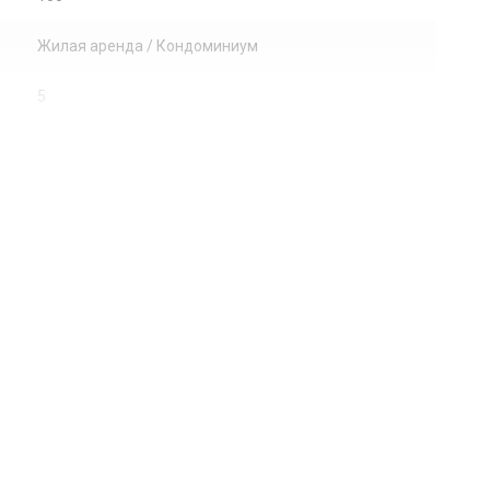
Жилая аренда / Кондоминиум
5
Керамическая плитка
Центральное кондиционер
ElevatorSecured, Other
2026-02-27 03:01:21