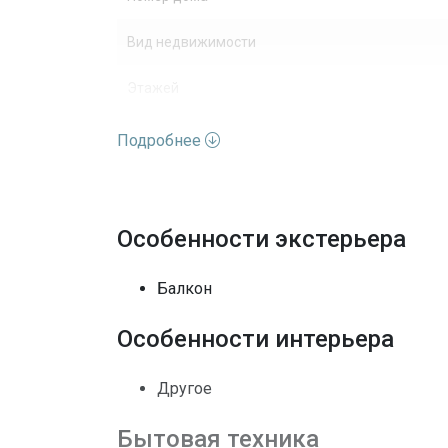
Вид недвижимости
Этажей
Полы
Подробнее
Кондиционеры
Безопасность
Особенности экстерьера
Последние изменения
Балкон
Особенности интерьера
Другое
Бытовая техника