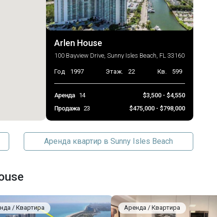
Arlen House
100 Bayview Drive, Sunny Isles Beach, FL 33160
Год
1997
Этаж.
22
Кв.
599
Аренда
14
$3,500 - $4,550
Продажа
23
$475,000 - $798,000
Аренда квартир в Sunny Isles Beach
ouse
нда / Квартира
Аренда / Квартира