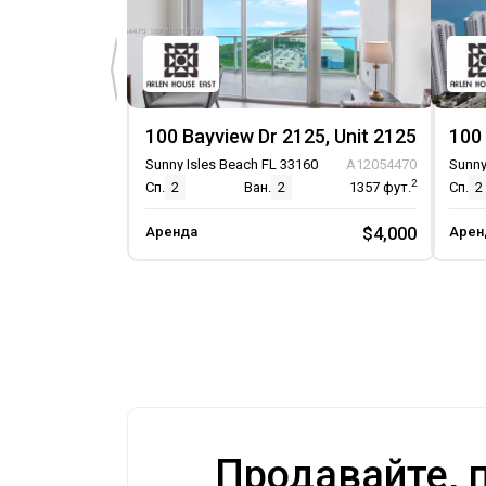
100 Bayview Dr 2125, Unit 2125
Sunny Isles Beach FL 33160
A12054470
Sunny
2
Сп.
2
Ван.
2
1357
фут.
Сп.
2
Аренда
$4,000
Арен
Продавайте, п