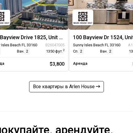
100 Bayview Drive 1825, Unit 1825
100 Bayview Dr 1524, Uni
 Isles Beach FL 33160
B26047005
Sunny Isles Beach FL 33160
A1
2
Ван.
2
1350
фут.
Сп.
2
Ван.
2
1
да
$3,800
Аренда
Все квартиры в Arlen House
окупайте, арендуйте,