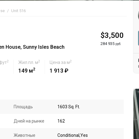
use
Unit 516
$3,500
284 935
руб.
n House, Sunny Isles Beach
2
2
2
 фут
Жил.пл. м
Цена за м
2
149 м
1 913 ₽
Площадь
1603 Sq. Ft.
Дней на рынке
162
Животные
Conditional,Yes