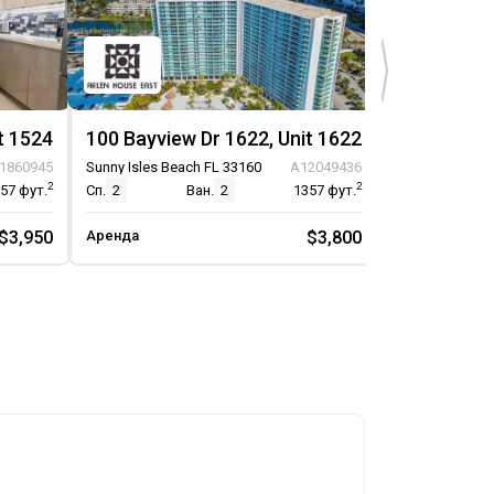
t 1524
100 Bayview Dr 1622, Unit 1622
100 Bayvie
1860945
Sunny Isles Beach FL 33160
A12049436
Sunny Isles Be
2
2
357
фут.
Сп.
2
Ван.
2
1357
фут.
Сп.
2
В
$3,950
Аренда
$3,800
Аренда