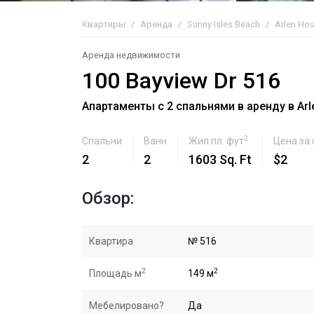
Квартиры
Аренда
Sunny Isles Beach
Arlen Ho
Аренда недвижимости
100 Bayview Dr 516
Апартаменты с 2 спальнями в аренду в Arle
2
Спальни
Ванн
Жил.пл. фут
Цена за
2
2
1603 Sq. Ft
$2
Обзор:
Квартира
№ 516
2
2
Площадь м
149 м
Мебелировано?
Да