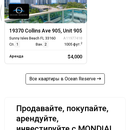
19370 Collins Ave 905, Unit 905
Sunny Isles Beach FL 33160
A11977418
2
Сп.
1
Ван.
2
1005
фут.
Аренда
$4,000
Все квартиры в Ocean Reserve
Продавайте, покупайте,
арендуйте,
инвестируйте с MONDIAL