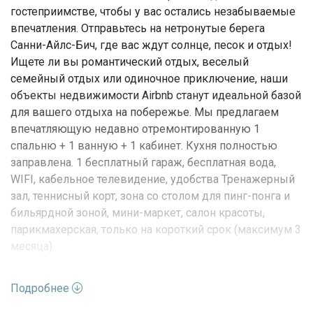
гостеприимстве, чтобы у вас остались незабываемые
впечатления. Отправьтесь на нетронутые берега
Санни-Айлс-Бич, где вас ждут солнце, песок и отдых!
Ищете ли вы романтический отдых, веселый
семейный отдых или одиночное приключение, наши
объекты недвижимости Airbnb станут идеальной базой
для вашего отдыха на побережье. Мы предлагаем
впечатляющую недавно отремонтированную 1
спальню + 1 ванную + 1 кабинет. Кухня полностью
заправлена. 1 бесплатный гараж, бесплатная вода,
WIFI, кабельное телевидение, удобства Тренажерный
зал, теннисный корт, зона со столом для пинг-понга и
бильярдной зоной, мини-маркет, салон красоты,
парикмахерская, только на короткий срок (максимум 3
месяца).
Характеристики недвижимости:
Подробнее