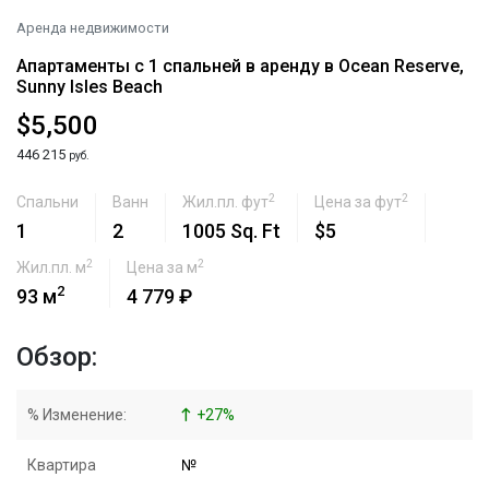
Аренда недвижимости
Апартаменты с 1 спальней в аренду в Ocean Reserve,
Sunny Isles Beach
$5,500
446 215
руб.
2
2
Спальни
Ванн
Жил.пл. фут
Цена за фут
1
2
1005 Sq. Ft
$5
2
2
Жил.пл. м
Цена за м
2
93 м
4 779 ₽
Обзор:
% Изменение:
+
27
%
Квартира
№