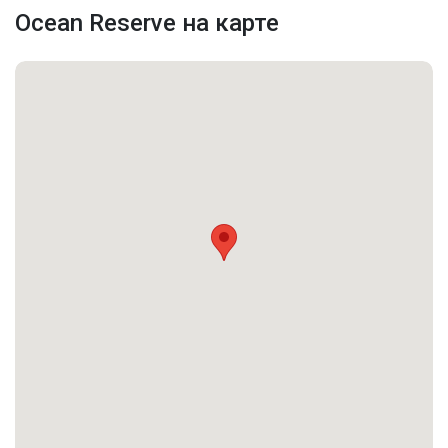
Адрес
FL, Sunny Isles Beach
Ocean Reserve на карте
Жилая аренда /
Вид недвижимости
Кондоминиум
Этажей
16
Последние изменения
2026-06-10 15:35:57