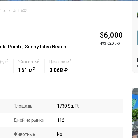
inte
Unit 602
$6,000
493 020
руб.
s Pointe, Sunny Isles Beach
2
2
2
 фут
Жил.пл. м
Цена за м
2
161 м
3 068 ₽
Площадь
1730 Sq. Ft.
Дней на рынке
112
Животные
No