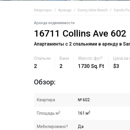
Квартиры
Аренда
Sunny Isles Beach
Sands Po
Аренда недвижимости
16711 Collins Ave 602
Апартаменты с 2 спальнями в аренду в Sand
2
Спальни
Ванн
Жил.пл. фут
Цена за
2
2
1730 Sq. Ft
$3
Обзор:
Квартира
№ 602
2
2
Площадь м
161 м
Мебелировано?
Да