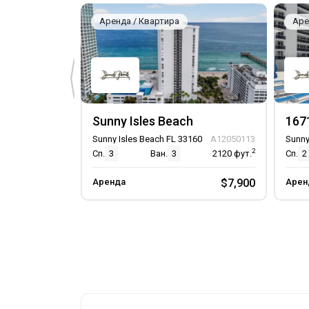
Аренда / Квартира
Аре
Sunny Isles Beach
Sunny Isles Beach FL 33160
A12050113
Sunny
2
Сп.
3
Ван.
3
2120
фут.
Сп.
2
Аренда
$7,900
Арен