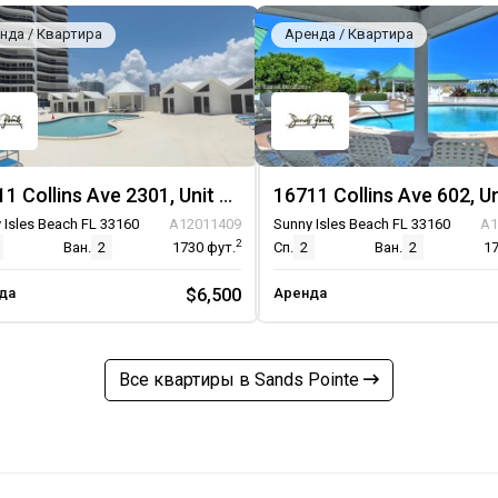
нда / Квартира
Аренда / Квартира
16711 Collins Ave 2301, Unit 2301
16711 Collins Ave 602, U
 Isles Beach FL 33160
A12011409
Sunny Isles Beach FL 33160
A1
2
Ван.
2
1730
фут.
Сп.
2
Ван.
2
1
да
$6,500
Аренда
Все квартиры в Sands Pointe