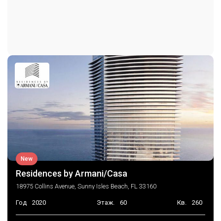
Парковка на два места
Консьерж на парковке
New
Residences by Armani/Casa
18975 Collins Avenue, Sunny Isles Beach, FL 33160
Год
2020
Этаж.
60
Кв.
260