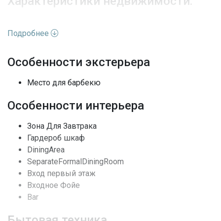
Характеристики недвижимости:
Адрес
FL, Sunny Isles Beach
Подробнее
Улица
Collins Ave
Особенности экстерьера
Номер дома
18975
Место для барбекю
Жилая аренда /
Вид недвижимости
Особенности интерьера
Кондоминиум
Зона Для Завтрака
Этажей
7
Гардероб шкаф
Вид
Океан, Вода
DiningArea
SeparateFormalDiningRoom
Жалюзи, Ударопрочные
Вход первый этаж
Особенности окон
стекла
Входное Фойе
Bar
Полы
Кафельная плитка
Бытовая техника