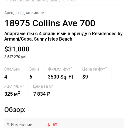
Residences by Armani/Casa
Unit 700
Аренда недвижимости
18975 Collins Ave 700
Апартаменты с 4 спальнями в аренду в Residences by
Armani/Casa, Sunny Isles Beach
$31,000
2 547 270
руб.
2
2
Спальни
Ванн
Жил.пл. фут
Цена за фут
4
6
3500 Sq. Ft
$9
2
2
Жил.пл. м
Цена за м
2
325 м
7 834 ₽
Обзор:
% Изменение:
-
6
%