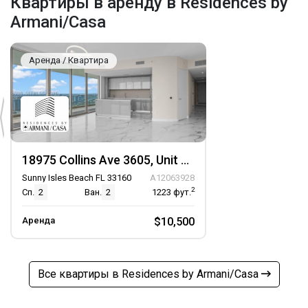
Квартиры в аренду в Residences by
Armani/Casa
Аренда / Квартира
18975 Collins Ave 3605, Unit 3605
Sunny Isles Beach FL 33160
A12063928
2
Сп.
2
Ван.
2
1223
фут.
Аренда
$10,500
Все квартиры в Residences by Armani/Casa