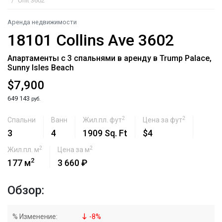
Unit 3602
Аренда недвижимости
18101 Collins Ave 3602
Апартаменты с 3 спальнями в аренду в Trump Palace,
Sunny Isles Beach
$7,900
649 143
руб.
2
2
Спальни
Ванн
Жил.пл. фут
Цена за фут
3
4
1909 Sq. Ft
$4
2
2
Жил.пл. м
Цена за м
2
177 м
3 660 ₽
Обзор:
% Изменение:
-
8
%