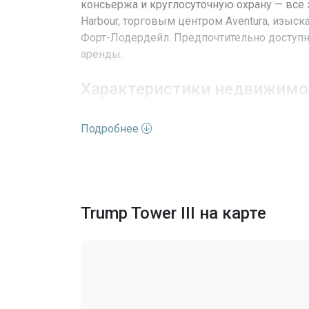
консьержа и круглосуточную охрану — все 
Harbour, торговым центром Aventura, изыс
Форт-Лодердейл. Предпочтительно доступна
аренды.
Характеристики недвижимо
Подробнее
Адрес
Улица
Номер дома
Trump Tower III на карте
Вид недвижимости
Этажей
Выход к воде