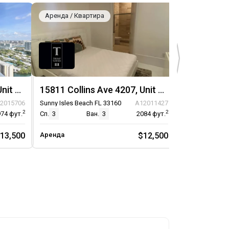
Аренда / Квартира
Аренда / Кв
15811 Collins Ave 3302, Unit 3302
15811 Collins Ave 4207, Unit 4207
2015706
Sunny Isles Beach FL 33160
A12011427
Sunny Isles Be
2
2
974
фут.
Сп.
3
Ван.
3
2084
фут.
Сп.
2
13,500
Аренда
$12,500
Аренда