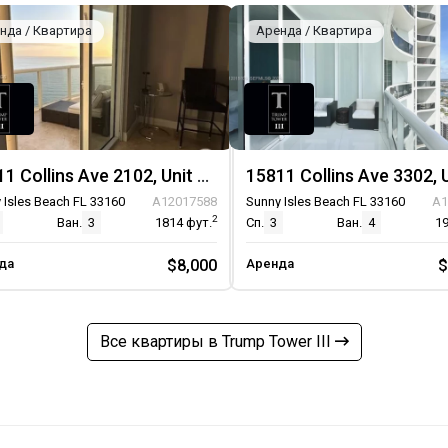
нда / Квартира
Аренда / Квартира
15811 Collins Ave 2102, Unit 2102
 Isles Beach FL 33160
A12017588
Sunny Isles Beach FL 33160
A1
2
Ван.
3
1814
фут.
Сп.
3
Ван.
4
1
да
$8,000
Аренда
$
Все квартиры в Trump Tower III