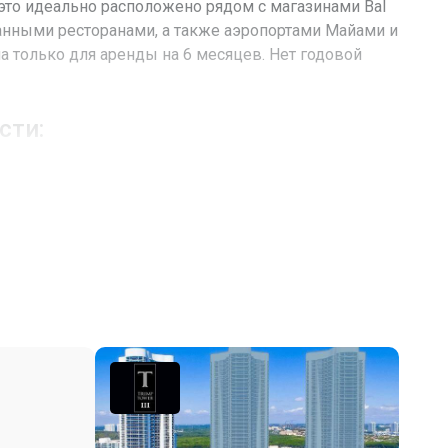
это идеально расположено рядом с магазинами Bal
канными ресторанами, а также аэропортами Майами и
 только для аренды на 6 месяцев. Нет годовой
сти:
FL, Sunny Isles Beach
Collins Ave
15811
Жилая аренда / Кондоминиум
33
Выход к океану, Берег океана