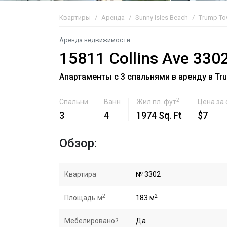
Квартиры
Аренда
Sunny Isles Beach
Trump Tow
Аренда недвижимости
15811 Collins Ave 330
Апартаменты с 3 спальнями в аренду в Trum
2
Спальни
Ванн
Жил.пл. фут
Цена за
3
4
1974 Sq. Ft
$7
Обзор:
Квартира
№ 3302
2
2
Площадь м
183 м
Мебелировано?
Да