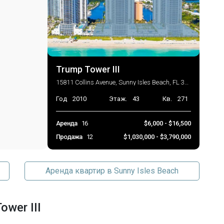
2026-05-08 22:03:12
Trump Tower III
15811 Collins Avenue, Sunny Isles Beach, FL 33160
Год
2010
Этаж.
43
Кв.
271
Аренда
16
$6,000 - $16,500
Продажа
12
$1,030,000 - $3,790,000
Аренда квартир в Sunny Isles Beach
wer III