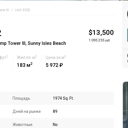
er III
Unit 3302
2
$13,500
1 095 255
руб.
p Tower III, Sunny Isles Beach
2
2
2
 фут
Жил.пл. м
Цена за м
2
183 м
5 972 ₽
Площадь
1974 Sq. Ft.
Дней на рынке
89
Животные
No