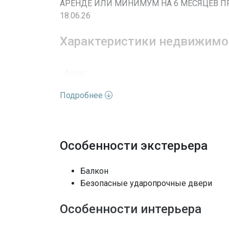
АРЕНДЕ ИЛИ МИНИМУМ НА 6 МЕСЯЦЕВ П
18.06.26
Характеристики недвижимо
Адрес
Подробнее
Улица
Номер дома
Особенности экстерьера
Вид недвижимости
Этажей
Балкон
Безопасные ударопрочные двери
Особенности окон
Особенности интерьера
Выход к воде