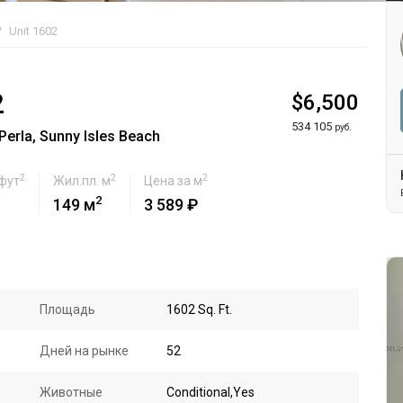
Unit 1602
2
$6,500
534 105
руб.
erla, Sunny Isles Beach
2
2
2
 фут
Жил.пл. м
Цена за м
2
149 м
3 589 ₽
Площадь
1602 Sq. Ft.
Дней на рынке
52
Животные
Conditional,Yes