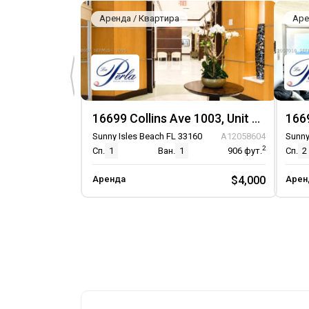
Аренда / Квартира
Аре
16699 Collins Ave 1003, Unit 1003
Sunny Isles Beach FL 33160
A12058604
Sunny
2
Сп.
1
Ван.
1
906
фут.
Сп.
2
Аренда
$4,000
Арен