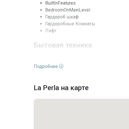
BuiltInFeatures
Кондиционеры
BedroomOnMainLevel
Гардероб шкаф
Безопасность
Гардеробные Комнаты
Лифт
Последние изменения
Бытовая техника
Сушилка
Подробнее
Посудомойка
Электрический водонагреватель
Измельчитель мусора
La Perla на карте
Холодильник
Стиральная машина
Удобства комплекса
Лифт