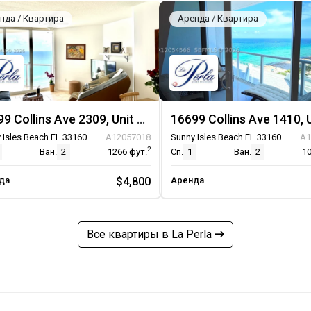
нда / Квартира
Аренда / Квартира
16699 Collins Ave 2309, Unit 2309
 Isles Beach FL 33160
A12057018
Sunny Isles Beach FL 33160
A1
2
Ван.
2
1266
фут.
Сп.
1
Ван.
2
1
да
$4,800
Аренда
Все квартиры в La Perla