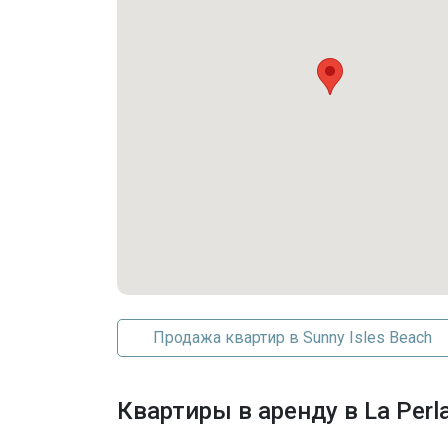
Фитнес-центр
Хобби Комната
Management
Бассейн
Security
Парковка
Парковка на одно место
Консьерж на парковке
Продажа квартир в Sunny Isles Beach
Квартиры в аренду в La Perl