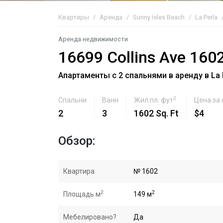
Квартиры
Аренда
Sunny Isles Beach
La Perla
Аренда недвижимости
16699 Collins Ave 160
Апартаменты с 2 спальнями в аренду в La P
2
Спальни
Ванн
Жил.пл. фут
Цена за
2
3
1602 Sq. Ft
$4
Обзор:
Квартира
№ 1602
2
2
Площадь м
149 м
Мебелировано?
Да