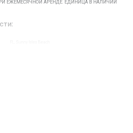
РИ ЕЖЕМЕСЯЧНОЙ АРЕНДЕ. ЕДИНИЦА В НАЛИЧИИ
сти:
FL, Sunny Isles Beach
Collins Ave
16699
Жилая аренда / Кондоминиум
16
Жалюзи, Ударопрочные стекла
Выход к океану, Берег океана