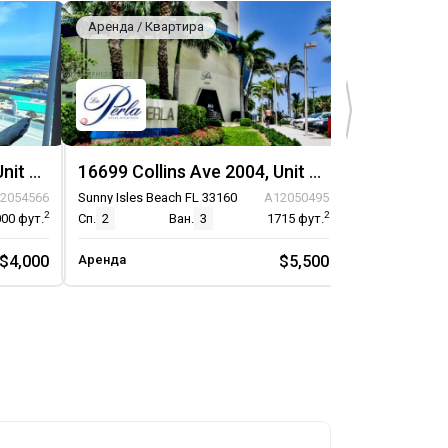
Аренда / Квартира
Аренда / Кв
16699 Collins Ave 1410, Unit 1410
16699 Collins Ave 2004, Unit 2004
2054566
Sunny Isles Beach FL 33160
A12050495
Sunny Isles Be
2
2
000
фут.
Сп.
2
Ван.
3
1715
фут.
Сп.
1
$4,000
Аренда
$5,500
Аренда