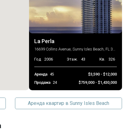
La Perla
16699 Collins Avenue, Sunny Isles Beach, FL 33160
Год
2006
Этаж.
43
Кв.
326
Аренда
45
$3,590 - $12,000
Продажа
24
$759,000 - $1,430,000
Аренда квартир в Sunny Isles Beach
a