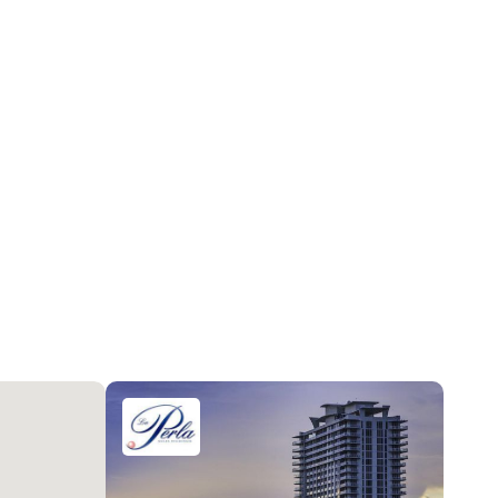
Центральное кондиционер, Electric
BuildingSecurity, ClosedCircuitCameras,
GatedWithGuard, KeyCardEntry, LobbySecured,
SecurityGuard, SmokeDetectors
2026-06-18 01:01:54