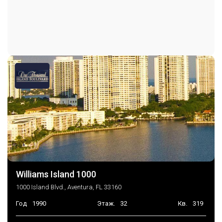
Бассейн
PuttingGreens
Сауна
Спа Джакузи
TennisCourts
TransportationService
Лифт
Парковка
Крытый паркинг
TwoOrMoreSpaces
Консьерж на парковке
Williams Island 1000
1000 Island Blvd., Aventura, FL 33160
Год
1990
Этаж.
32
Кв.
319