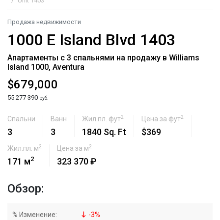
Unit 1403
Продажа недвижимости
1000 E Island Blvd 1403
Апартаменты с 3 спальнями на продажу в Williams
Island 1000, Aventura
$679,000
55 277 390
руб.
2
2
Спальни
Ванн
Жил.пл. фут
Цена за фут
3
3
1840 Sq. Ft
$369
2
2
Жил.пл. м
Цена за м
2
171 м
323 370 ₽
Обзор:
% Изменение:
-
3
%