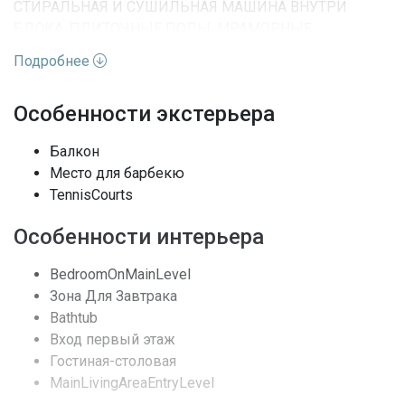
СТИРАЛЬНАЯ И СУШИЛЬНАЯ МАШИНА ВНУТРИ
БЛОКА, ПЛИТОЧНЫЕ ПОЛЫ, МРАМОРНЫЕ
СТОЛЕШНИЦЫ, ПРИБОРЫ ИЗ НЕРЖАВЕЮЩЕЙ СТАЛИ
Подробнее
И КЛАДОВОЕ ПОМЕЩЕНИЕ.
Характеристики недвижимости:
Особенности экстерьера
Балкон
Адрес
FL, Aventura
Место для барбекю
TennisCourts
Улица
Island Blvd
Особенности интерьера
Номер дома
1000
BedroomOnMainLevel
Жилая недвижимость /
Вид недвижимости
Зона Для Завтрака
Кондоминиум
Bathtub
Вход первый этаж
Этажей
14
Гостиная-столовая
Вид
Lake, Вода
MainLivingAreaEntryLevel