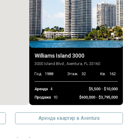
2026-07-15 16:35:03
Williams Island 3000
3000 Island Blvd., Aventura, FL 33160
Год
1988
Этаж.
32
Кв.
162
Аренда
4
$5,500 - $10,000
Продажа
10
$600,000 - $3,795,000
Аренда квартир в Aventura