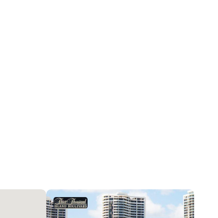
25
Залив, Побережье, Океан
Жалюзи
Небоскребы, SplitLevel
Кафельная плитка
Bayfront, Выход на Берег
Центральное кондиционер
ComplexFenced, DoorMan, Intercom, Система
пожаротушения, SmokeDetectors
Ежемесячно