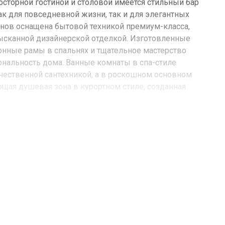
сторной гостиной и столовой имеется стильный бар
ак для повседневной жизни, так и для элегантных
анов оснащена бытовой техникой премиум-класса,
ысканной дизайнерской отделкой. Изготовленные
онные рамы в спальнях и тщательное мастерство
альность дома. Ванные комнаты в спа-стиле
ественной сантехникой, а в роскошном основном
щая душевая зона в курортном стиле, созданная
сти:
FL, Aventura
Island Blvd
3000
Жилая недвижимость / Кондоминиум