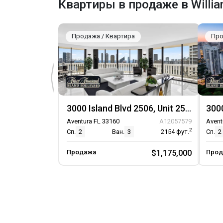
Квартиры в продаже в Willia
Игровая площадка
Pickleball
Бассейн
Продажа / Квартира
Про
PuttingGreens
Сауна
Спа Джакузи
TennisCourts
TransportationService
3000 Island Blvd 2506, Unit 2506
3000
Парковка
Aventura FL 33160
A12057579
Avent
2
Сп.
2
Ван.
3
2154
фут.
Сп.
2
Крытый паркинг
DetachedCarport
Продажа
$1,175,000
Прод
Парковка отдельная
Гараж
Парковка на одно место
Консьерж на парковке