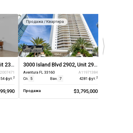
Продажа / Квартира
Продажа / К
3000 Island Blvd 2305, Unit 2305
3000 Island Blvd 2902, Unit 2902
2007471
Aventura FL 33160
A11971384
Aventura FL 33
2
2
154
фут.
Сп.
5
Ван.
7
4281
фут.
Сп.
2
99,990
Продажа
$3,795,000
Продажа