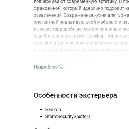
подчеркивают современную эстетику. В про
с раковиной, который идеально подходит к
развлечений. Современная кухня для гурм
элегантной индивидуальной мебелью и из
на заказ гардеробные, моторизованные ок
еще больше повышают комфорт и функцион
оснащены тропическим душем и высококач
люксе есть двойная раковина и расслабляю
для максимального комфорта.
Подробнее
Характеристики недвижимо
Адрес
Особенности экстерьера
Улица
Балкон
Номер дома
StormSecurityShutters
Вид недвижимости