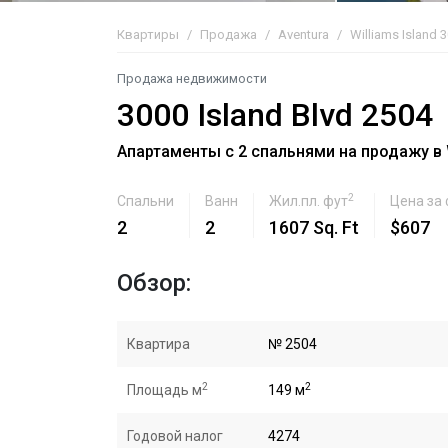
Квартиры
Продажа
Aventura
Williams Island 
Продажа недвижимости
3000 Island Blvd 2504
Апартаменты с 2 спальнями на продажу в Wi
2
Спальни
Ванн
Жил.пл. фут
Цена за
2
2
1607 Sq. Ft
$607
Обзор:
Квартира
№ 2504
2
2
Площадь м
149 м
Годовой налог
4274