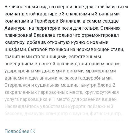
Великолепный вид на озеро и поле для гольфа из всех
комнат в этой квартире с 3 спальнями и 3 ванными
комнатами в Тернберри-Виллидж, в самом сердце
Авентуры, на территории поля для гольфа. Отличная
планировка! Владелец только что отремонтировал
квартиру, добавив открытую кухню с новыми
шкафами, бытовой техникой из нержавеющей стали,
гранитными столешницами, естественным
освещением во всех 3 спальнях, плиточным полом,
ударопрочными дверями и окнами, мраморными
ваннами и сделанными на заказ гардеробными.
Стиральная и сушильная машины внутри блока. 2
закрепленных парковочных места, круглосуточная
услуга парковщика и 1 место для хранения вещей.
Наслаждайтесь удобствами курорта: пейзажный
бассейн, джакузи, спа-центр с сауной, фитнес-центр,
детская игровая площадка, обслуживание у бассейна,
площадка для барбекю, бильярдная. Школы А+ в этом
Подробнее