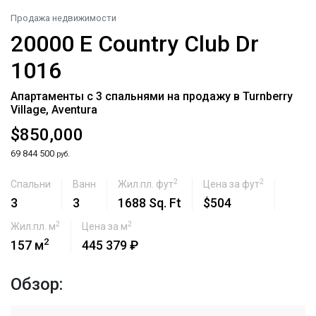
Продажа недвижимости
20000 E Country Club Dr
1016
Апартаменты с 3 спальнями на продажу в Turnberry
Village, Aventura
$850,000
69 844 500
руб.
2
2
Спальни
Ванн
Жил.пл. фут
Цена за фут
3
3
1688 Sq. Ft
$504
2
2
Жил.пл. м
Цена за м
2
157 м
445 379 ₽
Обзор: