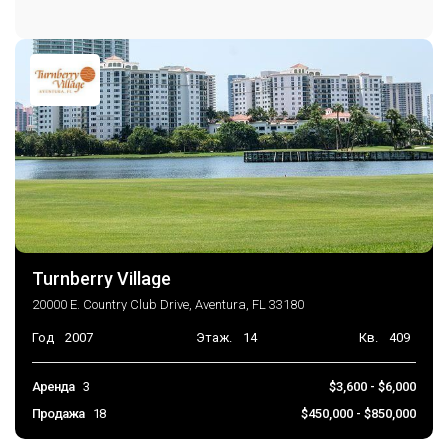
Спа Джакузи
Место хранения
Парковка
Парковка на объекте
TwoOrMoreSpaces
Консьерж на парковке
Автоматические ворота
Turnberry Village
20000 E. Country Club Drive, Aventura, FL 33180
Год
2007
Этаж.
14
Кв.
409
Аренда
3
$3,600 - $6,000
Продажа
18
$450,000 - $850,000