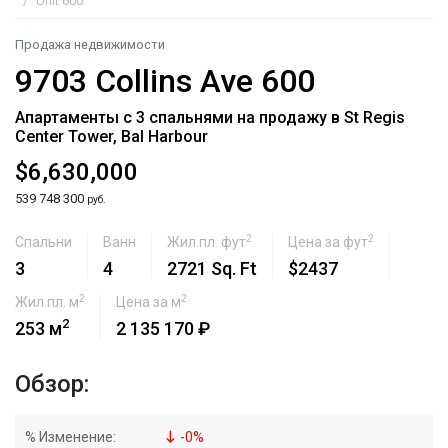
Unit 600
Продажа недвижимости
9703 Collins Ave 600
Апартаменты с 3 спальнями на продажу в St Regis
Center Tower, Bal Harbour
$6,630,000
539 748 300
руб.
2
2
Спальни
Ванн
Жил.пл. фут
Цена за фут
3
4
2721 Sq. Ft
$2437
2
2
Жил.пл. м
Цена за м
2
253 м
2 135 170 ₽
Обзор:
% Изменение:
-
0
%