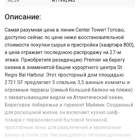
MLS#
A11992945
Описание:
Самая разумная цена в линии Center Tower! Готово,
доступно сейчас по цене ниже восстановительной
стоимости покупки сырья и пристройки (квартира 800),
а цена отражает последнюю распродажу на 27-м
этаже. Приобретите резиденцию Premier на берегу
океана в знаменитой башне курортного центра St.
Regis Bal Harbour. Этот просторный дом площадью
2721 SF предлагает 3 спальни, 3,5 ванные комнаты и
огромные террасы (самый большой балкон на пляже)
с захватывающим видом на Атлантический океан,
Береговое побережье и горизонт Майами. Созданный
для роскошной жизни, он включает кухню шеф-
повара с первоклассной бытовой техникой,
просторные зоны для развлечений и мраморные
ванны в стиле спа. Наслаждайтесь пятизвездочными