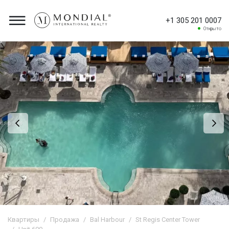
+1 305 201 0007
Открыто
Квартиры
Продажа
Bal Harbour
St Regis Center Tower