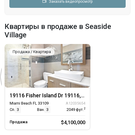
Заказать видеопросмотр
Квартиры в продаже в Seaside
Village
Продажа / Квартира
19116 Fisher Island Dr 19116, Unit 19116
Miami Beach FL 33109
A12035654
2
Сп.
3
Ван.
3
2049
фут.
Продажа
$4,100,000