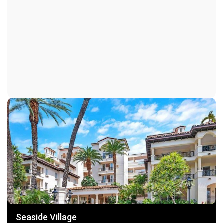
Хранение велосипедов
Клуб
Фитнес-центр
GolfCourse
Игровая площадка
Бассейн
Дорожки
TransportationService
Лифт
Парковка
Парковка на объекте
Парковка прилагается
Гараж
GolfCartGarage
Парковка на одно место
Seaside Village