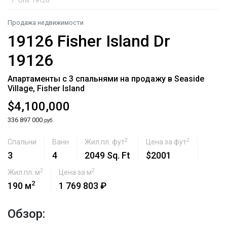
Unit 19126
Продажа недвижимости
19126 Fisher Island Dr
19126
Апартаменты с 3 спальнями на продажу в Seaside
Village, Fisher Island
$4,100,000
336 897 000
руб.
2
2
Спальни
Ванн
Жил.пл. фут
Цена за фут
3
4
2049 Sq. Ft
$2001
2
2
Жил.пл. м
Цена за м
2
190 м
1 769 803 ₽
Обзор: