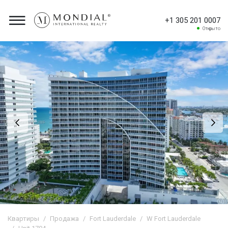
+1 305 201 0007
Открыто
Квартиры
Продажа
Fort Lauderdale
W Fort Lauderdale