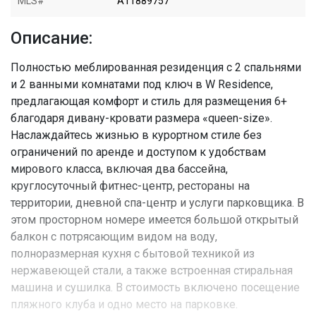
MLS#
A11889757
Описание:
Полностью меблированная резиденция с 2 спальнями
и 2 ванными комнатами под ключ в W Residence,
предлагающая комфорт и стиль для размещения 6+
благодаря дивану-кровати размера «queen-size».
Наслаждайтесь жизнью в курортном стиле без
ограничений по аренде и доступом к удобствам
мирового класса, включая два бассейна,
круглосуточный фитнес-центр, рестораны на
территории, дневной спа-центр и услуги парковщика. В
этом просторном номере имеется большой открытый
балкон с потрясающим видом на воду,
полноразмерная кухня с бытовой техникой из
нержавеющей стали, а также встроенная стиральная
машина и сушилка. В стоимость включено посещение
пляжного клуба и одно место на парковке.