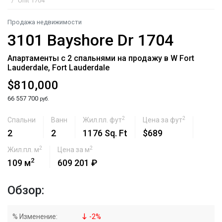
Unit 1704
Продажа недвижимости
3101 Bayshore Dr 1704
Апартаменты с 2 спальнями на продажу в W Fort
Lauderdale, Fort Lauderdale
$810,000
66 557 700
руб.
2
2
Спальни
Ванн
Жил.пл. фут
Цена за фут
2
2
1176 Sq. Ft
$689
2
2
Жил.пл. м
Цена за м
2
109 м
609 201 ₽
Обзор:
% Изменение:
-
2
%