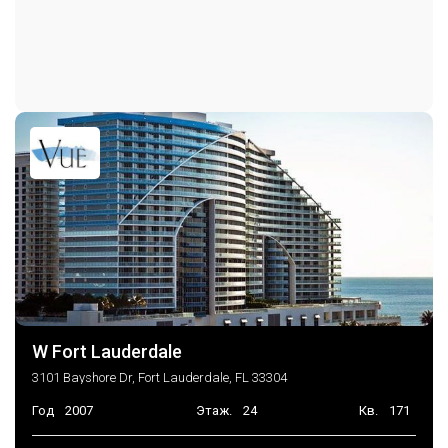
Консьерж на парковке
W Fort Lauderdale
3101 Bayshore Dr, Fort Lauderdale, FL 33304
Год
2007
Этаж.
24
Кв.
171