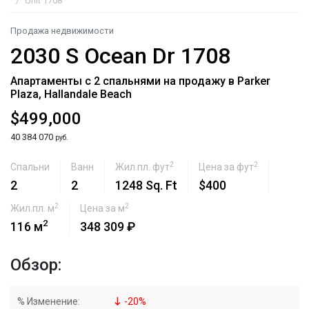
Unit 1708
Продажа недвижимости
2030 S Ocean Dr 1708
Апартаменты с 2 спальнями на продажу в Parker
Plaza, Hallandale Beach
$499,000
40 384 070
руб.
2
2
Спальни
Ванн
Жил.пл. фут
Цена за фут
2
2
1248 Sq. Ft
$400
2
2
Жил.пл. м
Цена за м
2
116 м
348 309 ₽
Обзор:
% Изменение:
-
20
%