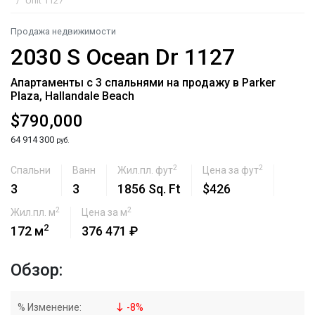
Unit 1127
Продажа недвижимости
2030 S Ocean Dr 1127
Апартаменты с 3 спальнями на продажу в Parker
Plaza, Hallandale Beach
$790,000
64 914 300
руб.
2
2
Спальни
Ванн
Жил.пл. фут
Цена за фут
3
3
1856 Sq. Ft
$426
2
2
Жил.пл. м
Цена за м
2
172 м
376 471 ₽
Обзор:
% Изменение:
-
8
%