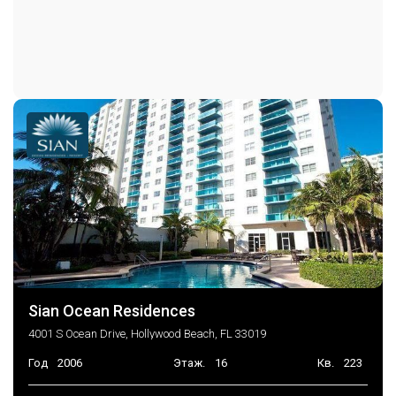
Последние изменения
2026-07-23 18:21:48
Sian Ocean Residences
4001 S Ocean Drive, Hollywood Beach, FL 33019
Год
2006
Этаж.
16
Кв.
223