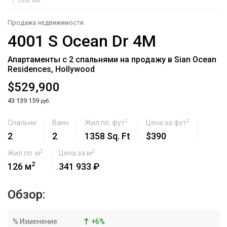
Unit 4M
Продажа недвижимости
4001 S Ocean Dr 4M
Апартаменты с 2 спальнями на продажу в Sian Ocean
Residences, Hollywood
$529,900
43 139 159
руб.
2
2
Спальни
Ванн
Жил.пл. фут
Цена за фут
2
2
1358 Sq. Ft
$390
2
2
Жил.пл. м
Цена за м
2
126 м
341 933 ₽
Обзор:
% Изменение:
+
6
%