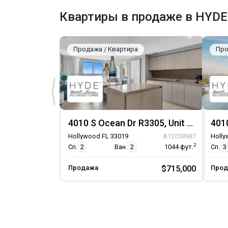
Парковка прилагается
Квартиры в продаже в HYDE
Крытый паркинг
Гараж
Парковка на одно место
Продажа / Квартира
Про
4010 S Ocean Dr R3305, Unit R3305
Hollywood FL 33019
A12058987
Holly
2
Сп.
2
Ван.
2
1044
фут.
Сп.
3
Продажа
$715,000
Прод