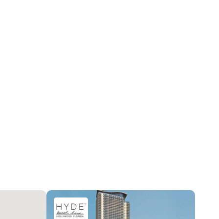
Кафельная плитка
Канал, NavigableWater, Выход к океану
Центральное кондиционер, Electric
ClosedCircuitCameras, DoorMan, LobbySecured,
SmokeDetectors
Ежемесячно
2026-02-23 17:51:35