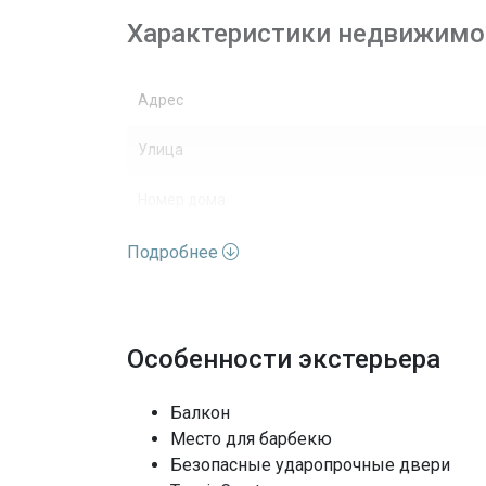
Характеристики недвижимо
Адрес
Улица
Номер дома
Вид недвижимости
Подробнее
Этажей
Вид
Особенности экстерьера
Особенности окон
Балкон
Место для барбекю
Архитектурный стиль
Безопасные ударопрочные двери