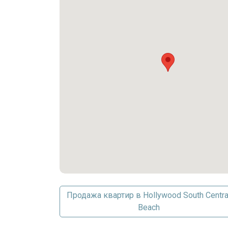
Стиральная машина
Удобства комплекса
BasketballCourt
BoatDock
Клуб
Лифт
Фитнес-центр
Игровая площадка
Бассейн
Спа Джакузи
TennisCourts
Мусорка
Парковка
Продажа квартир в Hollywood South Centra
Beach
Парковка на объекте