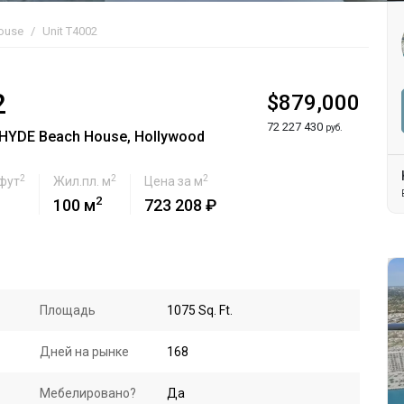
ouse
Unit T4002
2
$879,000
72 227 430
руб.
HYDE Beach House, Hollywood
2
2
2
 фут
Жил.пл. м
Цена за м
2
100 м
723 208 ₽
Площадь
1075 Sq. Ft.
Дней на рынке
168
Мебелировано?
Да