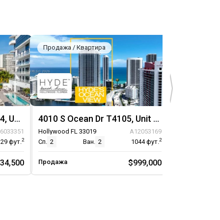
Продажа / Квартира
Продажа / К
4010 S Ocean Drive R2404, Unit R2404
4010 S Ocean Dr T4105, Unit T4105
6033351
Hollywood FL 33019
A12053169
Hollywood FL 
2
2
129
фут.
Сп.
2
Ван.
2
1044
фут.
Сп.
2
34,500
Продажа
$999,000
Продажа