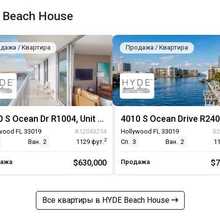
 Beach House
дажа / Квартира
Продажа / Квартира
4010 S Ocean Dr R1004, Unit R1004
wood FL 33019
A12043254
Hollywood FL 33019
B2
2
Ван.
2
1129
фут.
Сп.
3
Ван.
2
1
ажа
$630,000
Продажа
$7
Все квартиры в HYDE Beach House