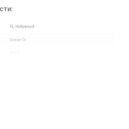
сти:
FL, Hollywood
Ocean Dr
4010
Жилая недвижимость / Кондоминиум
40
Город, Побережье, Океан
Раздвижные, Ударопрочные стекла
Небоскребы