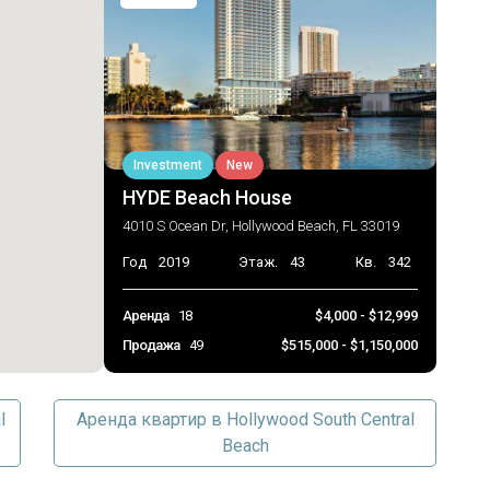
Investment
New
HYDE Beach House
4010 S Ocean Dr, Hollywood Beach, FL 33019
Год
2019
Этаж.
43
Кв.
342
Аренда
18
$4,000 - $12,999
Продажа
49
$515,000 - $1,150,000
l
Аренда квартир в Hollywood South Central
Beach