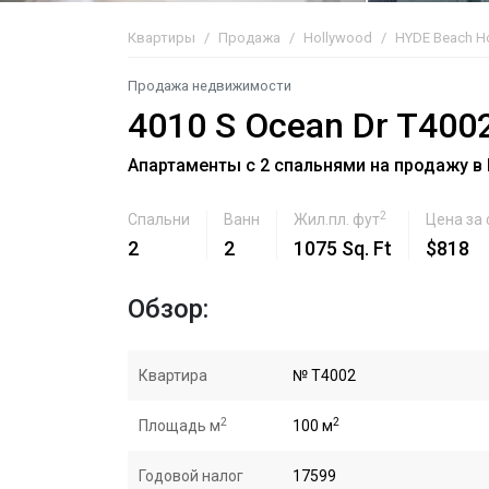
Квартиры
Продажа
Hollywood
HYDE Beach H
Продажа недвижимости
4010 S Ocean Dr T400
Апартаменты с 2 спальнями на продажу в 
2
Спальни
Ванн
Жил.пл. фут
Цена за
2
2
1075 Sq. Ft
$818
Обзор:
Квартира
№ T4002
2
2
Площадь м
100 м
Годовой налог
17599