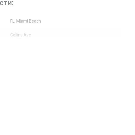
сти:
FL, Miami Beach
Collins Ave
5445
Жилая недвижимость / Кондоминиум
1
Океан
Керамическая плитка
Берег океана
Центральное кондиционер