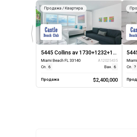
Продажа / Квартира
Про
5445 Collins av 1730+1232+1424+928+724+12, Unit 1730+1232+1424+928+724+12
Miami Beach FL 33140
A12025435
Miami
Сп.
6
Ван.
6
Сп.
?
Продажа
$2,400,000
Прод