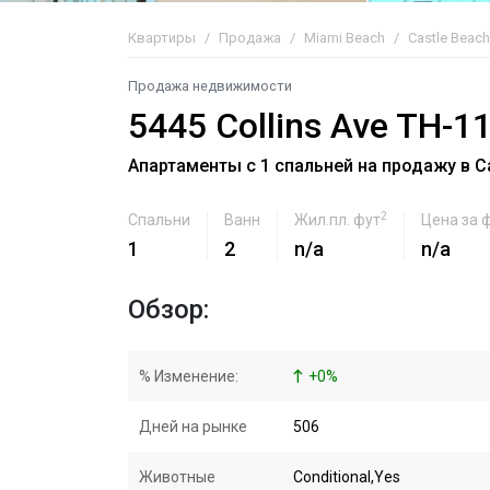
Квартиры
Продажа
Miami Beach
Castle Beach
Продажа недвижимости
5445 Collins Ave TH-1
Апартаменты с 1 спальней на продажу в Ca
2
Спальни
Ванн
Жил.пл. фут
Цена за 
1
2
n/a
n/a
Обзор:
% Изменение:
+
0
%
Дней на рынке
506
Животные
Conditional,Yes