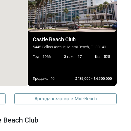
Castle Beach Club
5445 Collins Avenue, Miami Beach, FL 33140
Год
1966
Этаж.
17
Кв.
525
Продажа
10
$485,000 - $4,500,000
Аренда квартир в Mid-Beach
 Beach Club