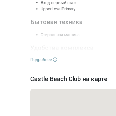
Вход первый этаж
UpperLevelPrimary
Безопасность
Бытовая техника
Частота оплаты
Последние изменения
Стиральная машина
Удобства комплекса
Подробнее
Бассейн
Парковка
Castle Beach Club на карте
Консьерж на парковке