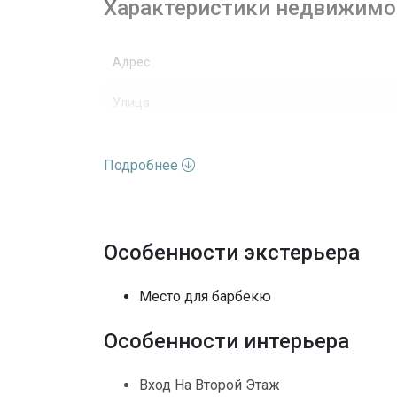
Характеристики недвижимо
Адрес
Улица
Номер дома
Подробнее
Вид недвижимости
Этажей
Особенности экстерьера
Вид
Место для барбекю
Полы
Особенности интерьера
Выход к воде
Вход На Второй Этаж
Кондиционеры