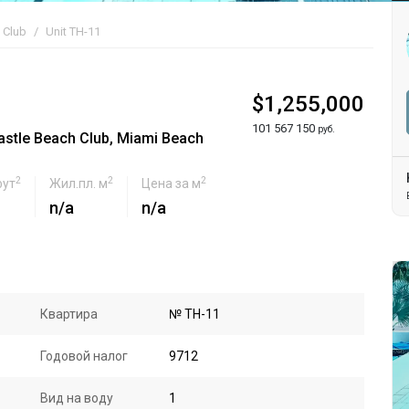
 Club
Unit TH-11
1
$1,255,000
101 567 150
руб.
stle Beach Club, Miami Beach
2
2
2
фут
Жил.пл. м
Цена за м
n/a
n/a
Квартира
№ TH-11
Годовой налог
9712
Вид на воду
1