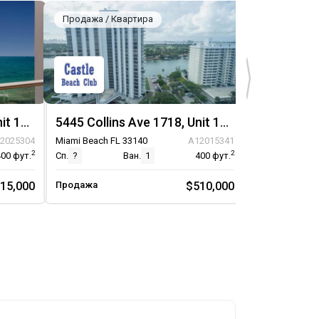
Продажа / Квартира
Продажа / К
5445 Collins Ave 1730, Unit 1730
5445 Collins Ave 1718, Unit 1718
5445 Collin
2025304
Miami Beach FL 33140
A12015341
Miami Beach F
2
2
400
фут.
Сп.
?
Ван.
1
400
фут.
Сп.
?
15,000
Продажа
$510,000
Продажа