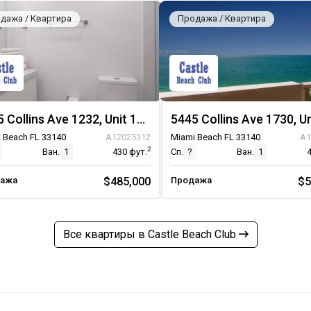
дажа / Квартира
Продажа / Квартира
5445 Collins Ave 1232, Unit 1232
 Beach FL 33140
A12025312
Miami Beach FL 33140
A1
2
Ван.
1
430
фут.
Сп.
?
Ван.
1
ажа
$485,000
Продажа
$5
Все квартиры в Castle Beach Club