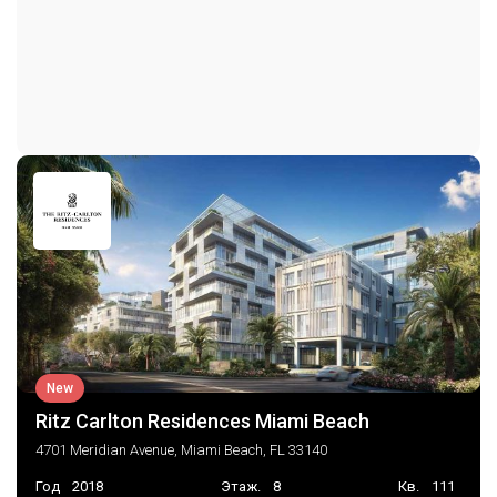
Other
Бассейн
Место хранения
Парковка
Крытый паркинг
TwoOrMoreSpaces
Консьерж на парковке
New
Ritz Carlton Residences Miami Beach
4701 Meridian Avenue, Miami Beach, FL 33140
Год
2018
Этаж.
8
Кв.
111