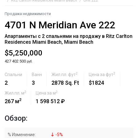
Ritz Carlton Residences Miami Beach
Unit 222
Продажа недвижимости
4701 N Meridian Ave 222
Апартаменты с 2 спальнями на продажу в Ritz Carlton
Residences Miami Beach, Miami Beach
$5,250,000
427 402 500
руб.
2
2
Спальни
Ванн
Жил.пл. фут
Цена за фут
2
3
2878 Sq. Ft
$1824
2
2
Жил.пл. м
Цена за м
2
267 м
1 598 512 ₽
Обзор:
% Изменение:
-
5
%