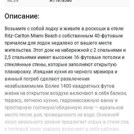
MLS#
A11878586
Описание:
Возьмите с собой лодку и живите в роскоши в отеле
Ritz-Carlton Miami Beach с собственным 40-футовым
причалом для лодок недалеко от вашего места
жительства. Этот дом на набережной с 2 ​​спальнями и
2,5 спальнями имеет высокие 16-футовые потолки и
стеклянные стены, которые заполняют открытую
планировку. Изящная кухня из черного мрамора и
винный погреб сделают развлечения
незабываемыми. Более 1400 квадратных футов
жизни на открытом воздухе включают в себя балкон,
террасу, летнюю кухню, гидромассажную ванну и
просторную гостиную/обеденную зону — идеальное
место после дня, проведенного на воде. Основной
люкс начального уровня предлагает отдых в стиле спа,
а гостевой люкс наверху включает в себя рабочее