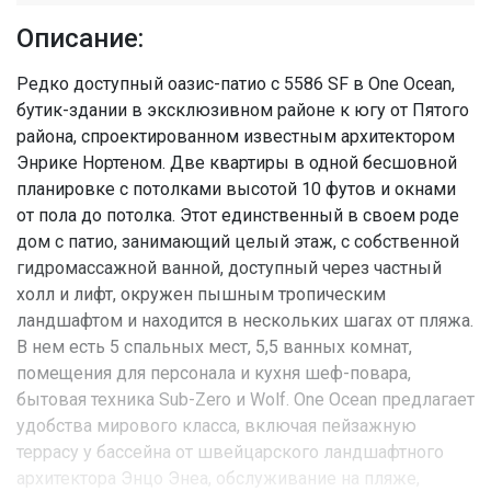
Описание:
Редко доступный оазис-патио с 5586 SF в One Ocean,
бутик-здании в эксклюзивном районе к югу от Пятого
района, спроектированном известным архитектором
Энрике Нортеном. Две квартиры в одной бесшовной
планировке с потолками высотой 10 футов и окнами
от пола до потолка. Этот единственный в своем роде
дом с патио, занимающий целый этаж, с собственной
гидромассажной ванной, доступный через частный
холл и лифт, окружен пышным тропическим
ландшафтом и находится в нескольких шагах от пляжа.
В нем есть 5 спальных мест, 5,5 ванных комнат,
помещения для персонала и кухня шеф-повара,
бытовая техника Sub-Zero и Wolf. One Ocean предлагает
удобства мирового класса, включая пейзажную
террасу у бассейна от швейцарского ландшафтного
архитектора Энцо Энеа, обслуживание на пляже,