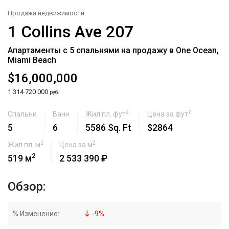
Продажа недвижимости
1 Collins Ave 207
Апартаменты с 5 спальнями на продажу в One Ocean,
Miami Beach
$16,000,000
1 314 720 000
руб.
2
2
Спальни
Ванн
Жил.пл. фут
Цена за фут
5
6
5586 Sq. Ft
$2864
2
2
Жил.пл. м
Цена за м
2
519 м
2 533 390 ₽
Обзор:
% Изменение:
-
9
%