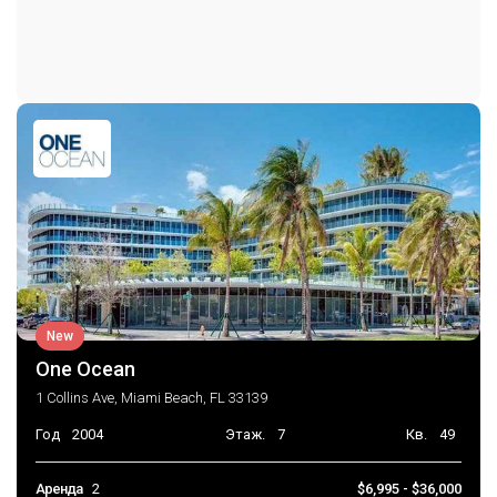
New
One Ocean
1 Collins Ave, Miami Beach, FL 33139
Год
2004
Этаж.
7
Кв.
49
Аренда
2
$6,995 - $36,000