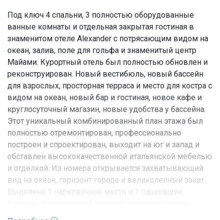
Под ключ 4 спальни, 3 полностью оборудованные
ванные комнаты и отдельная закрытая гостиная в
знаменитом отеле Alexander с потрясающим видом на
океан, залив, поле для гольфа и знаменитый центр
Майами. Курортный отель был полностью обновлен и
реконструирован. Новый вестибюль, новый бассейн
для взрослых, просторная терраса и место для костра с
видом на океан, новый бар и гостиная, новое кафе и
круглосуточный магазин, новые удобства у бассейна.
Этот уникальный комбинированный план этажа был
полностью отремонтирован, профессионально
построен и спроектирован, выходит на юг и запад и
обставлен высококачественной итальянской мебелью
и отделкой. Из номера открывается захватывающий
вид на океан, горизонт города и великолепный закат.
Выделено 1 парковочное место и 1 парковщик.
Бассейн, тренажерный зал и шезлонг/полотенца
включены в стоимость. Высокоскоростной интернет,