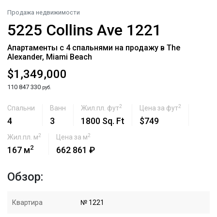
Продажа недвижимости
5225 Collins Ave 1221
Апартаменты с 4 спальнями на продажу в The
Alexander, Miami Beach
$1,349,000
110 847 330
руб.
2
2
Спальни
Ванн
Жил.пл. фут
Цена за фут
4
3
1800 Sq. Ft
$749
2
2
Жил.пл. м
Цена за м
2
167 м
662 861 ₽
Обзор:
Квартира
№ 1221