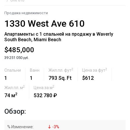
Unit 610
Продажа недвижимости
1330 West Ave 610
Апартаменты с 1 спальней на продажу в Waverly
South Beach, Miami Beach
$485,000
39 251 050
руб.
2
2
Спальни
Ванн
Жил.пл. фут
Цена за фут
1
1
793 Sq. Ft
$612
2
2
Жил.пл. м
Цена за м
2
74 м
532 780 ₽
Обзор:
% Изменение:
-
3
%