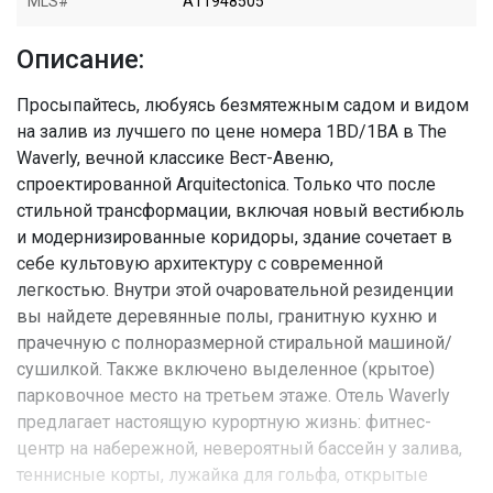
MLS#
A11948505
Описание:
Просыпайтесь, любуясь безмятежным садом и видом
на залив из лучшего по цене номера 1BD/1BA в The
Waverly, вечной классике Вест-Авеню,
спроектированной Arquitectonica. Только что после
стильной трансформации, включая новый вестибюль
и модернизированные коридоры, здание сочетает в
себе культовую архитектуру с современной
легкостью. Внутри этой очаровательной резиденции
вы найдете деревянные полы, гранитную кухню и
прачечную с полноразмерной стиральной машиной/
сушилкой. Также включено выделенное (крытое)
парковочное место на третьем этаже. Отель Waverly
предлагает настоящую курортную жизнь: фитнес-
центр на набережной, невероятный бассейн у залива,
теннисные корты, лужайка для гольфа, открытые