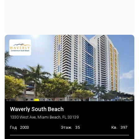
DoorMan, ElevatorSecured,
Парковка
SecuredGarageParking,
Безопасность
Система пожаротушения,
SmokeDetectors
Парковка на объекте
Парковка на одно место
Частота оплаты
Ежемесячно
Последние изменения
2026-06-24 17:01:53
Waverly South Beach
1330 West Ave, Miami Beach, FL 33139
Год
2003
Этаж.
35
Кв.
397