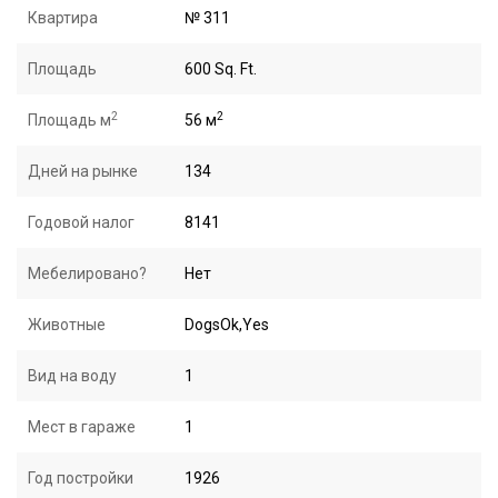
Квартира
№ 311
Площадь
600 Sq. Ft.
2
2
Площадь м
56 м
Дней на рынке
134
Годовой налог
8141
Мебелировано?
Нет
Животные
DogsOk,Yes
Вид на воду
1
Мест в гараже
1
Год постройки
1926