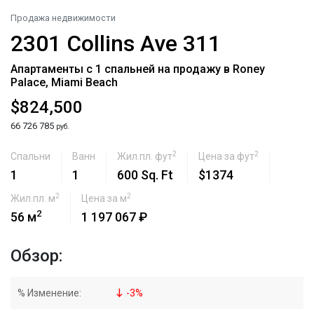
Продажа недвижимости
2301 Collins Ave 311
Апартаменты с 1 спальней на продажу в Roney
Palace, Miami Beach
$824,500
66 726 785
руб.
2
2
Спальни
Ванн
Жил.пл. фут
Цена за фут
1
1
600 Sq. Ft
$1374
2
2
Жил.пл. м
Цена за м
2
56 м
1 197 067 ₽
Обзор:
% Изменение:
-
3
%