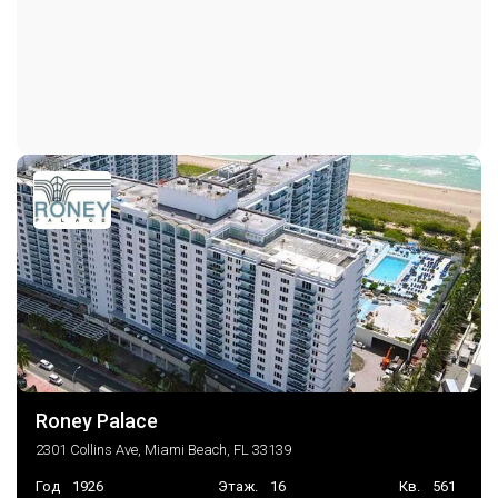
Архитектурный стиль
Небоскребы
Парковка прилагается
Полы
Кафельная плитка
Крытый паркинг
Гараж
Выход к воде
Выход к океану
Парковка на одно место
Консьерж на парковке
Кондиционеры
Центральное кондиционер
DoorMan, ElevatorSecured,
Безопасность
LobbySecured,
SmokeDetectors
Частота оплаты
Ежемесячно
Последние изменения
2026-07-28 00:10:27
Roney Palace
2301 Collins Ave, Miami Beach, FL 33139
Год
1926
Этаж.
16
Кв.
561