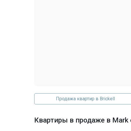
Спа Джакузи
TennisCourts
Парковка
Парковка на объекте
Гостевое место
Продажа квартир в Brickell
Квартиры в продаже в Mark o