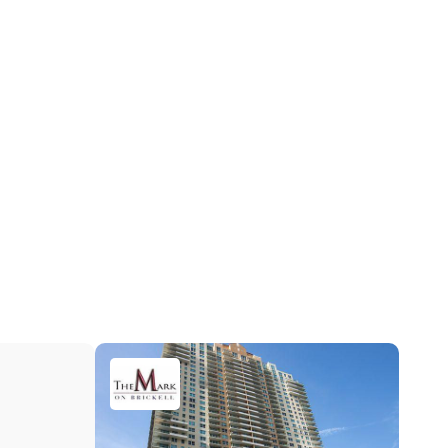
Мрамор
Bayfront
Центральное кондиционер
DoorMan, Other
Ежемесячно
2026-04-27 16:12:52