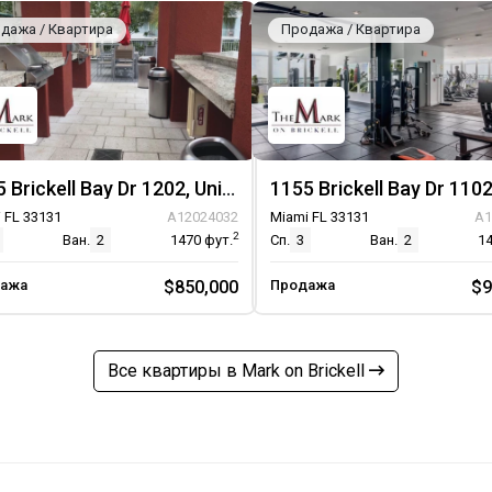
дажа / Квартира
Продажа / Квартира
1155 Brickell Bay Dr 1202, Unit 1202
 FL 33131
A12024032
Miami FL 33131
A1
2
Ван.
2
1470
фут.
Сп.
3
Ван.
2
1
ажа
$850,000
Продажа
$9
Все квартиры в Mark on Brickell