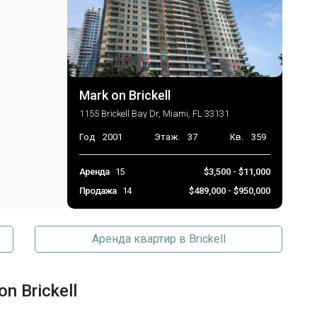
Mark on Brickell
1155 Brickell Bay Dr, Miami, FL 33131
Год
2001
Этаж.
37
Кв.
359
Аренда
15
$3,500 - $11,000
Продажа
14
$489,000 - $950,000
Аренда квартир в Brickell
n Brickell