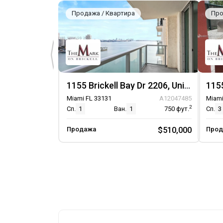
Продажа / Квартира
Про
1155 Brickell Bay Dr 2206, Unit 2206
Miami FL 33131
A12047485
Miami
2
Сп.
1
Ван.
1
750
фут.
Сп.
3
Продажа
$510,000
Прод