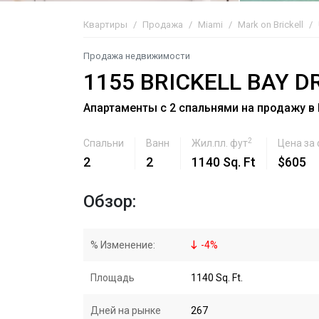
Квартиры
Продажа
Miami
Mark on Brickell
Продажа недвижимости
1155 BRICKELL BAY D
Апартаменты с 2 спальнями на продажу в Ma
2
Спальни
Ванн
Жил.пл. фут
Цена за
2
2
1140 Sq. Ft
$605
Обзор:
% Изменение:
-
4
%
Площадь
1140 Sq. Ft.
Дней на рынке
267