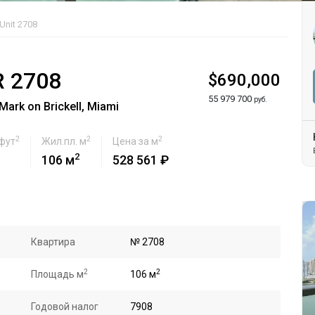
Unit 2708
R 2708
$690,000
55 979 700
руб.
rk on Brickell, Miami
2
2
2
 фут
Жил.пл. м
Цена за м
2
106 м
528 561 ₽
Квартира
№ 2708
2
2
Площадь м
106 м
Годовой налог
7908