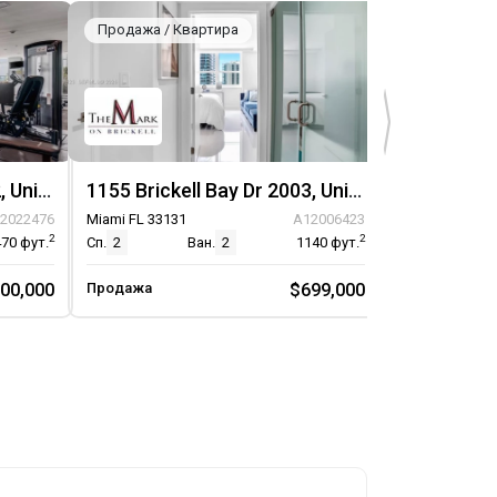
Продажа / Квартира
Продажа / К
1155 Brickell Bay Dr 1102, Unit 1102
1155 Brickell Bay Dr 2003, Unit 2003
2022476
Miami FL 33131
A12006423
Miami FL 33131
2
2
470
фут.
Сп.
2
Ван.
2
1140
фут.
Сп.
2
00,000
Продажа
$699,000
Продажа