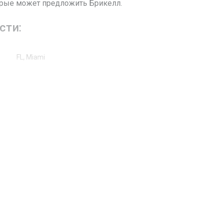
торые может предложить Брикелл.
сти:
FL, Miami
BRICKELL BAY DR
1155
Жилая недвижимость / Кондоминиум
27
3841
Залив
Other